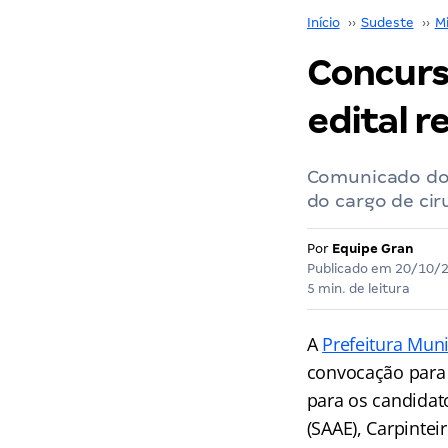
Início
››
Sudeste
››
M
Concurs
edital r
Comunicado do 
do cargo de cir
Por
Equipe Gran
Publicado em
20/10/
5 min. de leitura
A
Prefeitura Mun
convocação para a
para os candidat
(SAAE), Carpintei