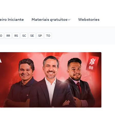
iro Iniciante
Materiais gratuitos
Webstories
O
RR
RS
SC
SE
SP
TO