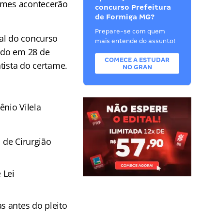
xames acontecerão
concurso Prefeitura
de Formiga MG?
Prepare-se com quem
al do concurso
mais entende do assunto!
ado em 28 de
COMECE A ESTUDAR
tista do certame.
NO GRAN
nio Vilela
 de Cirurgião
 Lei
s antes do pleito