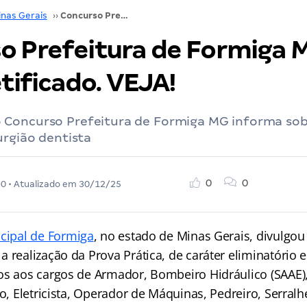
inas Gerais
››
Concurso Prefeitura de Formiga MG: edital retificado. VEJA!
o Prefeitura de Formiga 
etificado. VEJA!
Concurso Prefeitura de Formiga MG informa sob
urgião dentista
0
0
20
• Atualizado em
30/12/25
icipal de Formiga
, no estado de Minas Gerais, divulgou
 realização da Prova Prática, de caráter eliminatório e 
os aos cargos de Armador, Bombeiro Hidráulico (SAAE),
ro, Eletricista, Operador de Máquinas, Pedreiro, Serralh