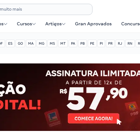
os
Cursos
Artigos
Gran Aprovados
Concurse
DF
ES
GO
MA
MG
MS
MT
PA
PB
PE
PI
PR
RJ
RN
R