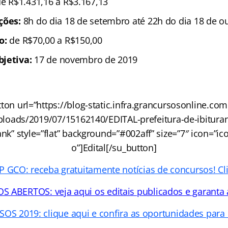
e R$1.431,16 a R$3.167,13
ições:
8h do dia 18 de setembro até 22h do dia 18 de o
ão:
de R$70,00 a R$150,00
bjetiva:
17 de novembro de 2019
ton url=”https://blog-static.infra.grancursosonline.co
ploads/2019/07/15162140/EDITAL-prefeitura-de-ibitura
ank” style=”flat” background=”#002aff” size=”7″ icon=”icon
o”]Edital[/su_button]
GCO: receba gratuitamente notícias de concursos! Cl
ABERTOS: veja aqui os editais publicados e garanta 
S 2019: clique aqui e confira as oportunidades para 