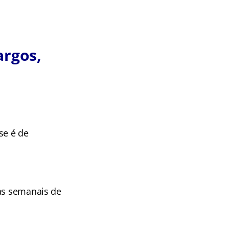
argos,
se é de
ras semanais de