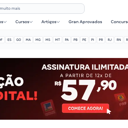
os
Cursos
Artigos
Gran Aprovados
Concurse
DF
ES
GO
MA
MG
MS
MT
PA
PB
PE
PI
PR
RJ
RN
R