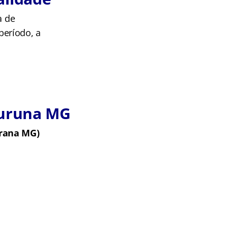
a de
período, a
turuna MG
urana MG)