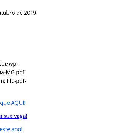
utubro de 2019
m.br/wp-
na-MG.pdf”
: file-pdf-
ique AQUI!
a sua vaga!
este ano!