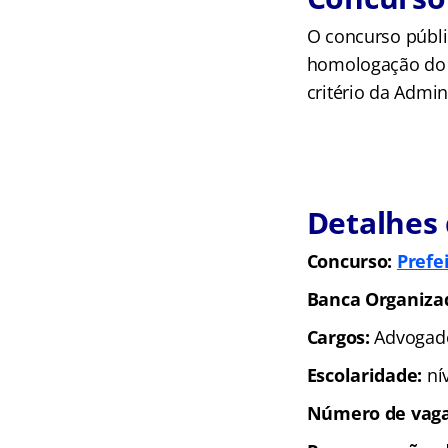
O concurso públic
homologação do r
critério da Admin
Detalhes 
Concurso:
Prefe
Banca Organiza
Cargos:
Advogado
Escolaridade:
ní
Número de vag