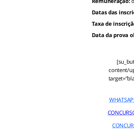
Remuneração:
d
Datas das inscr
Taxa de inscriç
Data da prova o
[su_but
content/u
target=”bl
WHATSAPP 
CONCURSOS 
CONCURSO