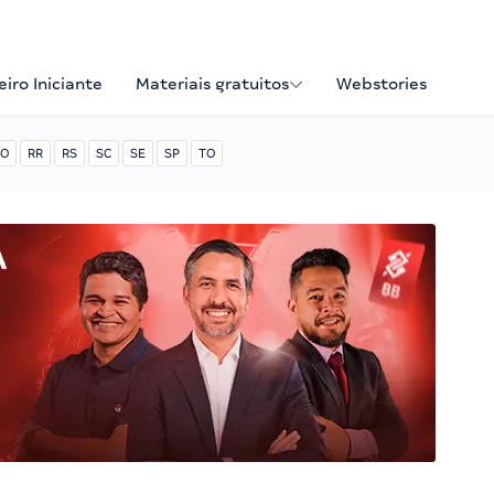
iro Iniciante
Materiais gratuitos
Webstories
O
RR
RS
SC
SE
SP
TO