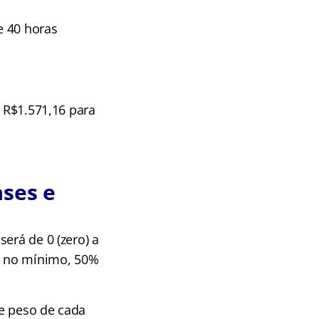
e 40 horas
e R$1.571,16 para
ases e
erá de 0 (zero) a
r, no mínimo, 50%
 e peso de cada