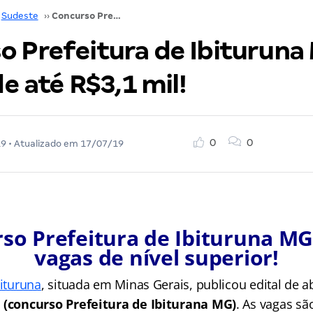
Sudeste
››
Concurso Prefeitura de Ibituruna MG: iniciais de até R$3,1 mil!
o Prefeitura de Ibituruna
de até R$3,1 mil!
0
0
19
• Atualizado em
17/07/19
so Prefeitura de Ibituruna MG
vagas de nível superior!
bituruna
, situada em Minas Gerais, publicou edital de a
o
(concurso Prefeitura de Ibiturana MG)
. As vagas sã