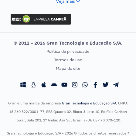
Veja mais
Concurso Nacional Unificado
FGV
Concurso Ibama
Idecan
Concurso MPU
Selecon
Editais publicados
Uniase
© 2012 - 2026 Gran Tecnologia e Educação S/A.
Vunesp
Política de privacidade
CONCURSOS POR PROFISSÃO
EXAME DE ORDEM
Termos de uso
Concursos Administrativos
OAB
Mapa do site
Concursos Educação
Prova OAB
Concursos Fiscais
Calendário OAB
Concursos Jurídicos
Questões OAB
Concursos Militares
Recursos OAB
Gran é uma marca da empresa
Gran Tecnologia e Educação S/A
, CNPJ:
Concursos Policiais
Exame de Ordem
18.260.822/0001-77, SBS Quadra 02, Bloco J, Lote 10, Edifício Carlton
Concursos Saúde
Tower, Sala 201, 2º Andar, Asa Sul, Brasília-DF, CEP 70.070-120.
Concursos Tribunais
Gran Tecnologia e Educação S/A - 2026 © Todos os direitos reservados ®