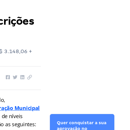
crições
$ 3.148,06 +
lo,
ração Municipal
 de níveis
Quer conquistar a sua
o as seguintes:
aprovação no