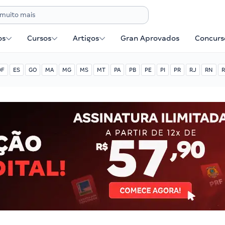
os
Cursos
Artigos
Gran Aprovados
Concurse
DF
ES
GO
MA
MG
MS
MT
PA
PB
PE
PI
PR
RJ
RN
R