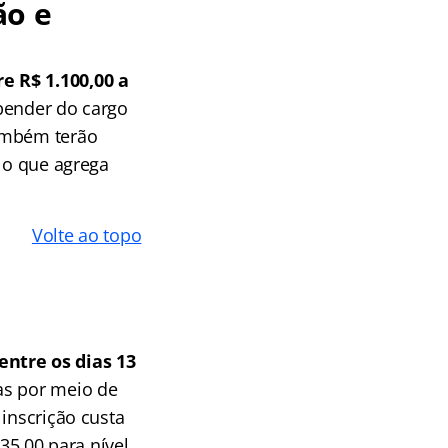
ão e
e R$ 1.100,00 a
pender do cargo
também terão
, o que agrega
Volte ao topo
entre os dias 13
as por meio de
inscrição custa
35,00 para nível