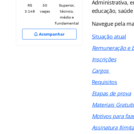
Administrativa, e
R$
50
Superior,
educação, saúde 
3.148
vagas
técnico,
médio e
Navegue pela ma
fundamental
Acompanhar
Situação atual
Remuneração e b
Inscrições
Cargos
Requisitos
Etapas de prova
Materiais Gratuit
Motivos para faz
Assinatura Ilimit