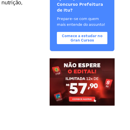
 nutrição,
Concurso Prefeitura
de Itu?
Prepare-se com quem
mais entende do assunto!
Comece a estudar no
Gran Cursos