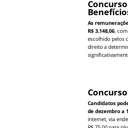
Concurso 
Benefício
As remunerações
R$ 3.148,06
, com
escolhido pelos 
direito a determi
significativament
Concurso 
Candidatos pode
de dezembro a 1
internet, via end
R$ 75,00 para nív