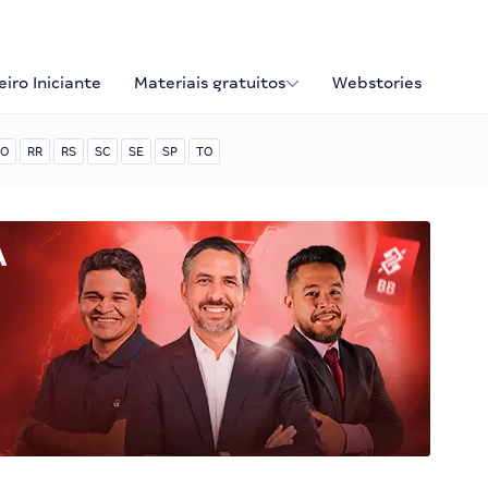
iro Iniciante
Materiais gratuitos
Webstories
O
RR
RS
SC
SE
SP
TO