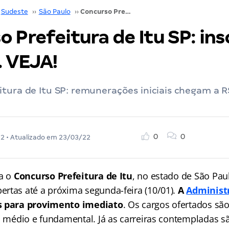
Sudeste
››
São Paulo
››
Concurso Prefeitura de Itu SP: inscrições abertas. VEJA!
 Prefeitura de Itu SP: ins
. VEJA!
tura de Itu SP: remunerações iniciais chegam a R
0
0
22
• Atualizado em
23/03/22
ra o
Concurso Prefeitura de Itu
, no estado de São Pau
rtas até a próxima segunda-feira (10/01).
A
Administ
s para provimento imediato
. Os cargos ofertados são
, médio e fundamental. Já as carreiras contempladas sã