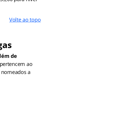
Volte ao topo
gas
além de
s pertencem ao
os nomeados a