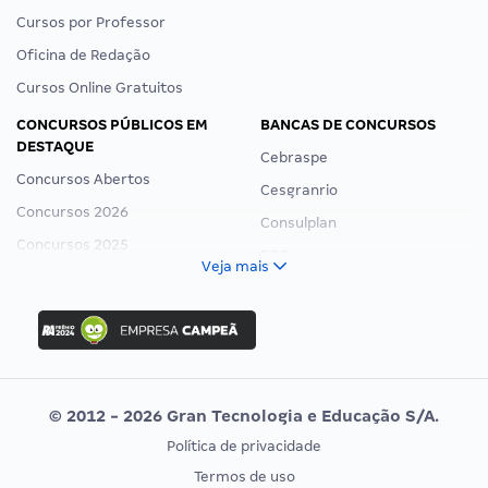
Cursos por Professor
Oficina de Redação
Cursos Online Gratuitos
CONCURSOS PÚBLICOS EM
BANCAS DE CONCURSOS
DESTAQUE
Cebraspe
Concursos Abertos
Cesgranrio
Concursos 2026
Consulplan
Concursos 2025
FCC
Veja mais
Concurso Nacional Unificado
FGV
Concurso Ibama
Idecan
Concurso MPU
Selecon
Editais publicados
Uniase
© 2012 - 2026 Gran Tecnologia e Educação S/A.
Vunesp
Política de privacidade
CONCURSOS POR PROFISSÃO
EXAME DE ORDEM
Termos de uso