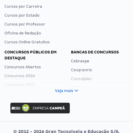
Cursos por Carreira
Cursos por Estado
Cursos por Professor
Oficina de Redação
Cursos Online Gratuitos
CONCURSOS PÚBLICOS EM
BANCAS DE CONCURSOS
DESTAQUE
Cebraspe
Concursos Abertos
Cesgranrio
Concursos 2026
Consulplan
Concursos 2025
FCC
Veja mais
Concurso Nacional Unificado
FGV
Concurso Ibama
Idecan
Concurso MPU
Selecon
Editais publicados
Uniase
© 2012 - 2026 Gran Tecnologia e Educação S/A.
Vunesp