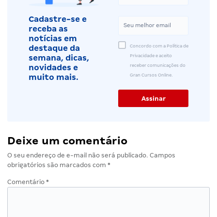
Cadastre-se e
receba as
notícias em
Concordo com a Política de
destaque da
Privacidade e aceito
semana, dicas,
receber comunicações do
novidades e
Gran Cursos Online.
muito mais.
Deixe um comentário
O seu endereço de e-mail não será publicado.
Campos
obrigatórios são marcados com
*
Comentário
*