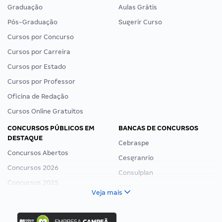
Graduação
Aulas Grátis
Pós-Graduação
Sugerir Curso
Cursos por Concurso
Cursos por Carreira
Cursos por Estado
Cursos por Professor
Oficina de Redação
Cursos Online Gratuitos
CONCURSOS PÚBLICOS EM
BANCAS DE CONCURSOS
DESTAQUE
Cebraspe
Concursos Abertos
Cesgranrio
Concursos 2026
Consulplan
Concursos 2025
FCC
Veja mais
Concurso Nacional Unificado
FGV
Concurso Ibama
Idecan