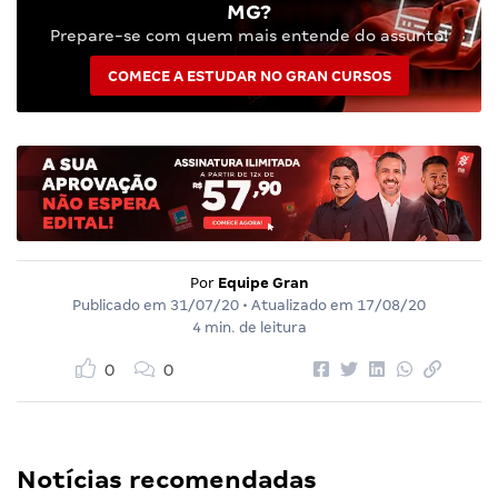
MG?
Prepare-se com quem mais entende do assunto!
COMECE A ESTUDAR NO GRAN CURSOS
Por
Equipe Gran
Publicado em
31/07/20
• Atualizado em
17/08/20
4 min. de leitura
0
0
Notícias recomendadas