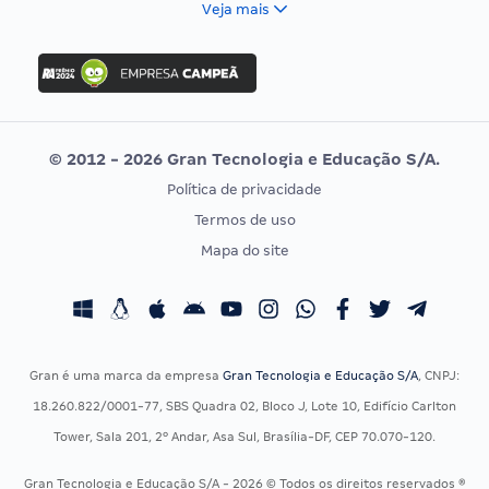
Veja mais
Concurso Nacional Unificado
FGV
Concurso Ibama
Idecan
Concurso MPU
Selecon
Editais publicados
Uniase
© 2012 - 2026 Gran Tecnologia e Educação S/A.
Vunesp
Política de privacidade
CONCURSOS POR PROFISSÃO
EXAME DE ORDEM
Termos de uso
Concursos Administrativos
OAB
Mapa do site
Concursos Educação
Prova OAB
Concursos Fiscais
Calendário OAB
Concursos Jurídicos
Questões OAB
Concursos Militares
Recursos OAB
Gran é uma marca da empresa
Gran Tecnologia e Educação S/A
, CNPJ:
Concursos Policiais
Exame de Ordem
18.260.822/0001-77, SBS Quadra 02, Bloco J, Lote 10, Edifício Carlton
Concursos Saúde
Tower, Sala 201, 2º Andar, Asa Sul, Brasília-DF, CEP 70.070-120.
Concursos Tribunais
Gran Tecnologia e Educação S/A - 2026 © Todos os direitos reservados ®