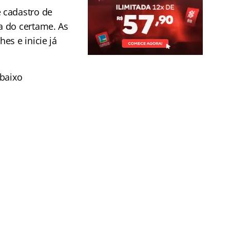
 cadastro de
a do certame. As
es e inicie já
abaixo