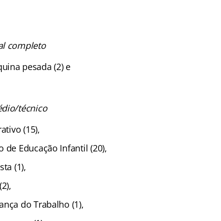
al completo
uina pesada (2) e
dio/técnico
ativo (15),
 de Educação Infantil (20),
ta (1),
2),
ança do Trabalho (1),