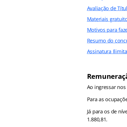
Avaliação de Títu
Materiais gratuit
Motivos para faz
Resumo do concur
Assinatura Ilimit
Remuneraçã
Ao ingressar nos
Para as ocupações
Já para os de nív
1.880,81.