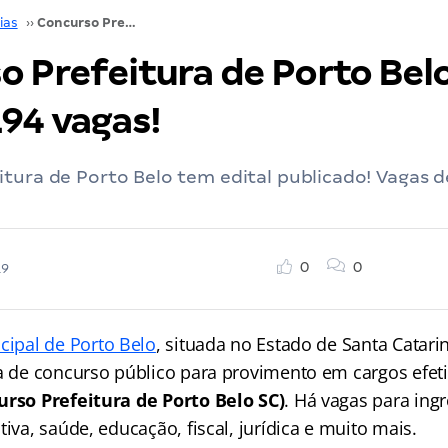
ias
››
Concurso Prefeitura de Porto Belo SC: oferta 194 vagas!
o Prefeitura de Porto Belo
194 vagas!
tura de Porto Belo tem edital publicado! Vagas d
0
0
19
cipal de Porto Belo
, situada no Estado de Santa Catari
ra de concurso público para provimento em cargos efet
urso Prefeitura de Porto Belo SC)
. Há vagas para ing
tiva, saúde, educação, fiscal, jurídica e muito mais.