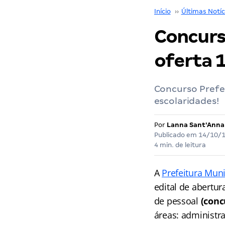
Início
››
Últimas Notíc
Concurs
oferta 
Concurso Prefei
escolaridades!
Por
Lanna Sant'Anna
Publicado em
14/10/
4 min. de leitura
A
Prefeitura Muni
edital de abertu
de pessoal
(conc
áreas: administra