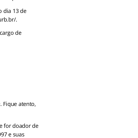
o dia 13 de
rb.br/.
 cargo de
 Fique atento,
e for doador de
997 e suas