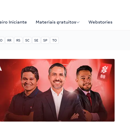
iro Iniciante
Materiais gratuitos
Webstories
O
RR
RS
SC
SE
SP
TO