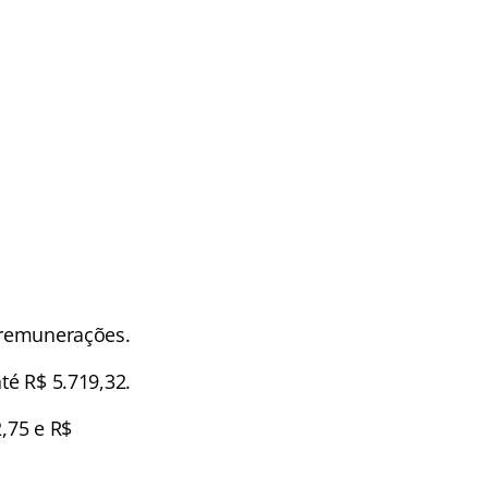
s remunerações.
té R$ 5.719,32.
2,75 e R$