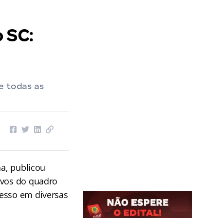
 SC:
e todas as
na, publicou
ivos do quadro
resso em diversas