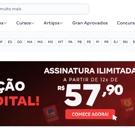
os
Cursos
Artigos
Gran Aprovados
Concurse
DF
ES
GO
MA
MG
MS
MT
PA
PB
PE
PI
PR
RJ
RN
R