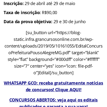
Inscrição:
29 de abril até 29 de maio
Taxa de inscrição:
R$90,00
Data da prova objetiva:
29 e 30 de junho
[su_button url=”https://blog-
static.infra.grancursosonline.com.br/wp-
content/uploads/2019/05/10161055/EditalConcurs
oPrefeituraPousoAlegreMG.pdf” target=”blank”
style=”flat” background=”#000dff” color=”#ffffff”
size=”7″ center=”yes” icon=”icon: file-pdf-
o”]Edital[/su_button]
WHATSAPP GCO: receba gratuitamente notícias
de concursos! Clique AQUI!
CONCURSOS ABERTOS: veja aqui os editais
publicados e garanta a sua vaga!