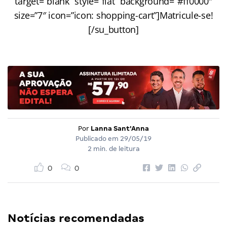
target=”blank” style=”flat” background=”#ff0000″
size=”7″ icon=”icon: shopping-cart”]Matricule-se!
[/su_button]
Por
Lanna Sant'Anna
Publicado em
29/05/19
2 min. de leitura
0
0
Notícias recomendadas