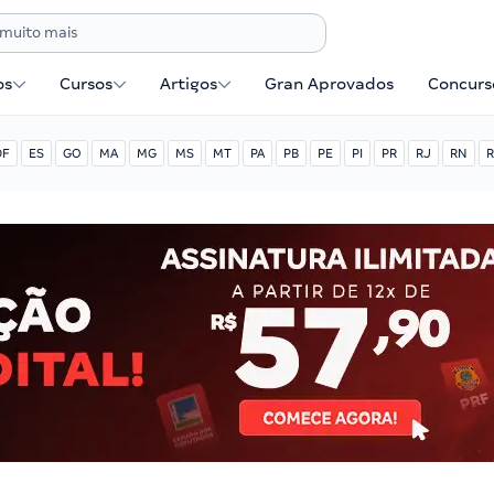
os
Cursos
Artigos
Gran Aprovados
Concurse
DF
ES
GO
MA
MG
MS
MT
PA
PB
PE
PI
PR
RJ
RN
R