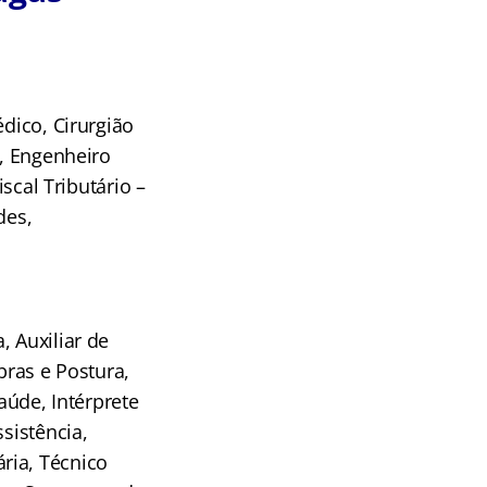
édico, Cirurgião
l, Engenheiro
iscal Tributário –
des,
, Auxiliar de
Obras e Postura,
Saúde, Intérprete
sistência,
ria, Técnico