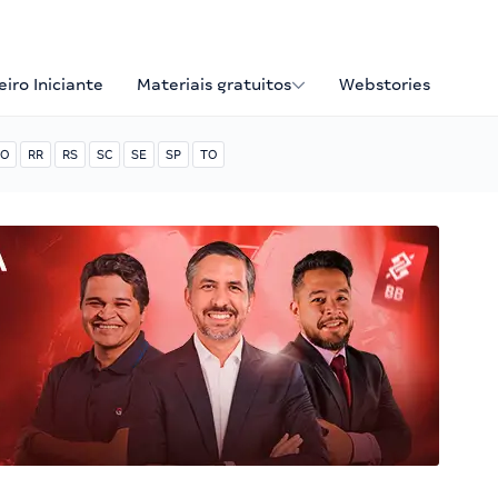
iro Iniciante
Materiais gratuitos
Webstories
O
RR
RS
SC
SE
SP
TO