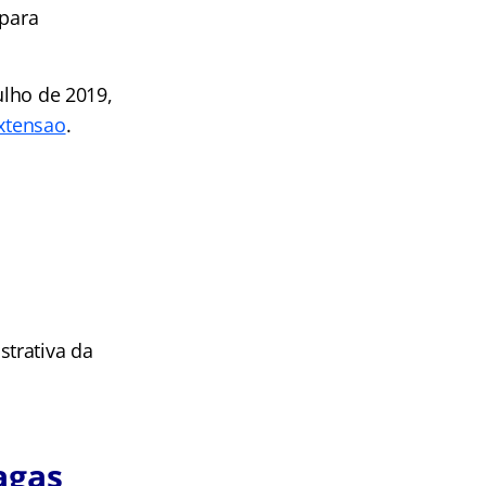
 para
ulho de 2019,
xtensao
.
trativa da
agas