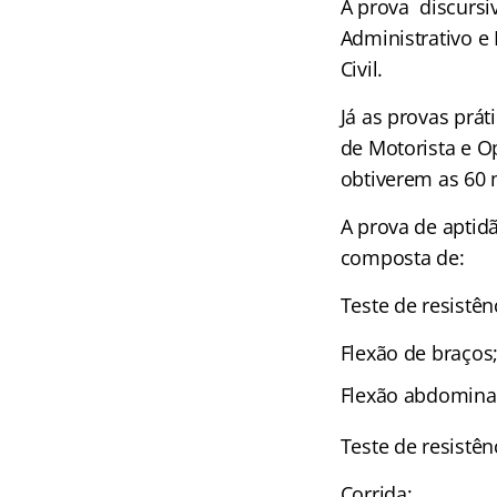
A prova discursiv
Administrativo e
Civil.
Já as provas prá
de Motorista e O
obtiverem as 60 
A prova de aptidã
composta de:
Teste de resistên
Flexão de braços
Flexão abdomina
Teste de resistên
Corrida;