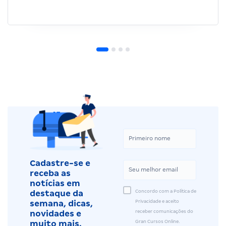
Cadastre-se e
receba as
notícias em
Concordo com a Política de
destaque da
Privacidade e aceito
semana, dicas,
receber comunicações do
novidades e
Gran Cursos Online.
muito mais.