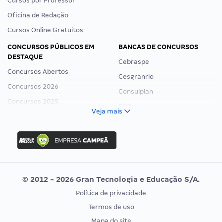
Cursos por Professor
Oficina de Redação
Cursos Online Gratuitos
CONCURSOS PÚBLICOS EM
BANCAS DE CONCURSOS
DESTAQUE
Cebraspe
Concursos Abertos
Cesgranrio
Concursos 2026
Consulplan
Concursos 2025
FCC
Veja mais
Concurso Nacional Unificado
FGV
Concurso Ibama
Idecan
Concurso MPU
Selecon
Editais publicados
Uniase
© 2012 - 2026 Gran Tecnologia e Educação S/A.
Vunesp
Política de privacidade
CONCURSOS POR PROFISSÃO
EXAME DE ORDEM
Termos de uso
Concursos Administrativos
OAB
Mapa do site