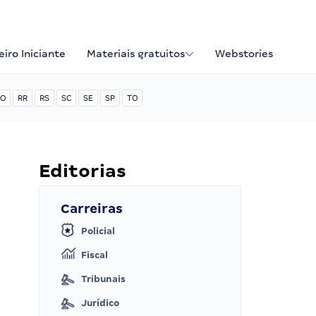
iro Iniciante
Materiais gratuitos
Webstories
O
RR
RS
SC
SE
SP
TO
Editorias
Carreiras
Policial
Fiscal
Tribunais
Jurídico