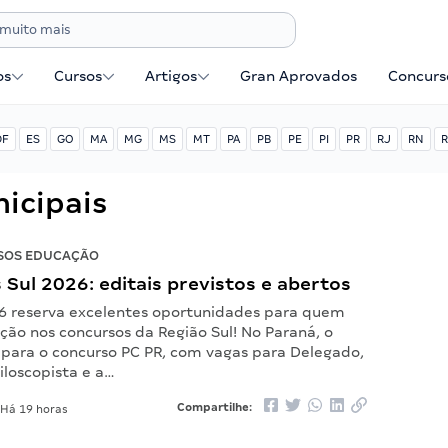
os
Cursos
Artigos
Gran Aprovados
Concurse
DF
ES
GO
MA
MG
MS
MT
PA
PB
PE
PI
PR
RJ
RN
R
icipais
SOS EDUCAÇÃO
Sul 2026: editais previstos e abertos
6 reserva excelentes oportunidades para quem
ção nos concursos da Região Sul! No Paraná, o
 para o concurso PC PR, com vagas para Delegado,
iloscopista e a…
Compartilhe:
Há 19 horas