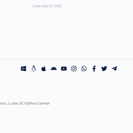
Calendário OAB
Questões OAB
Recursos OAB
Exame de Ordem
co J, Lote 10, Edifício Carlton