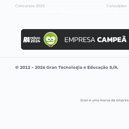
Concursos 2025
Consulplan
Concurso Nacional Unificado
FCC
Concurso Ibama
FGV
Concurso MPU
Idecan
Editais publicados
Selecon
Uniase
Vunesp
© 2012 - 2026 Gran Tecnologia e Educação S/A.
Gran é uma marca da empre