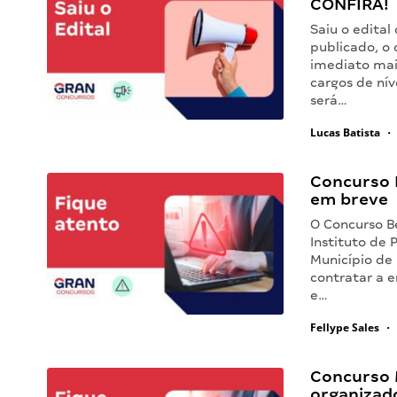
CONFIRA!
Saiu o edita
publicado, o
imediato mai
cargos de ní
será…
Lucas Batista
•
Concurso B
em breve
O Concurso Be
Instituto de 
Município de 
contratar a 
e…
Fellype Sales
•
Concurso 
organizado