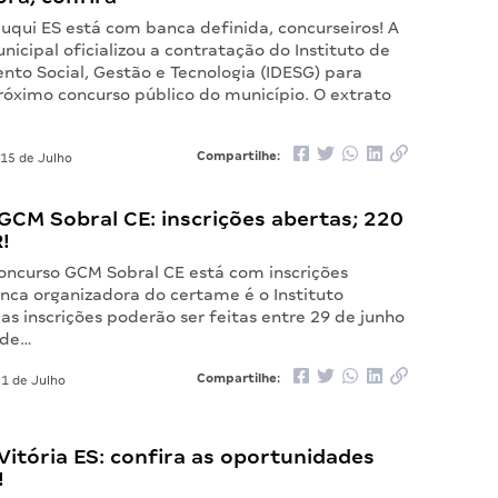
uqui ES está com banca definida, concurseiros! A
nicipal oficializou a contratação do Instituto de
nto Social, Gestão e Tecnologia (IDESG) para
róximo concurso público do município. O extrato
Compartilhe:
15 de Julho
GCM Sobral CE: inscrições abertas; 220
!
Concurso GCM Sobral CE está com inscrições
anca organizadora do certame é o Instituto
s inscrições poderão ser feitas entre 29 de junho
 de…
Compartilhe:
1 de Julho
itória ES: confira as oportunidades
!