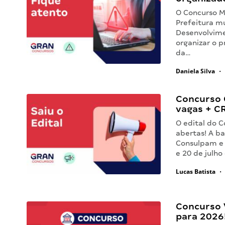
O Concurso M
Prefeitura mu
Desenvolvime
organizar o p
da…
Daniela Silva
•
Concurso 
vagas + CR
O edital do 
abertas! A b
Consulpam e a
e 20 de julho
Lucas Batista
•
Concurso V
para 2026