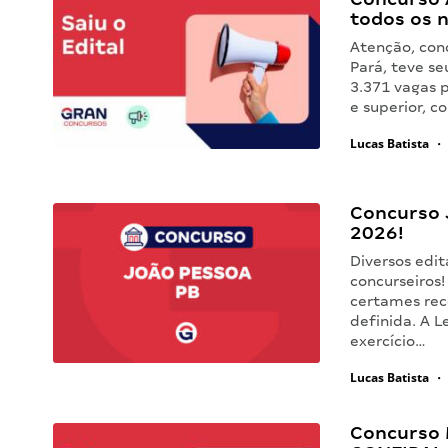
todos os n
Atenção, con
Pará, teve se
3.371 vagas 
e superior, c
Lucas Batista
•
Concurso 
2026!
Diversos edit
concurseiros!
certames rec
definida. A L
exercício…
Lucas Batista
•
Concurso M