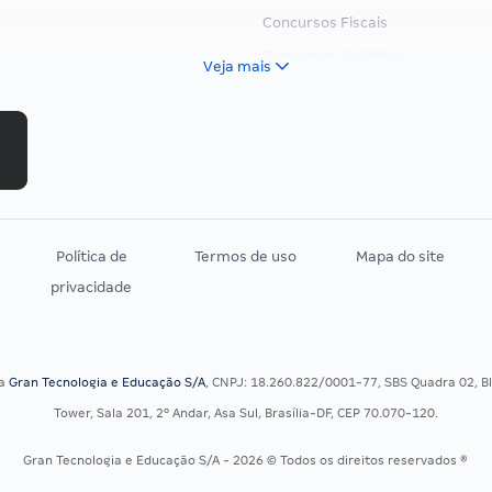
Concursos Fiscais
Concursos Jurídicos
Veja mais
Concursos Militares
Concursos Policiais
Concursos Saúde
Concursos Tribunais
Residência Multiprofissional
Política de
Termos de uso
Mapa do site
privacidade
sa
Gran Tecnologia e Educação S/A
, CNPJ: 18.260.822/0001-77, SBS Quadra 02, Blo
Tower, Sala 201, 2º Andar, Asa Sul, Brasília-DF, CEP 70.070-120.
Gran Tecnologia e Educação S/A - 2026 © Todos os direitos reservados ®