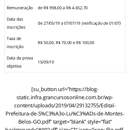
Remuneração
de R$ 998,00 a R$ 4.652,70
Data das
de 27/05/19 a 07/07/19
(retificação de 01/07)
inscrições
Taxa de
R$ 50,00, R$ 70,00 e R$ 100,00
inscrição
Data da prova
15/09/19
objetiva
[su_button url=”https://blog-
static.infra.grancursosonline.com.br/wp-
content/uploads/2019/04/29132755/Edital-
Prefeitura-de-S%C3%A3o-Lu%C3%ADs-de-Montes-
Belos-GO.pdf” target=”blank” style=”flat”
background=”#002aff” size=”7″ icon=”icon: file-pdf-