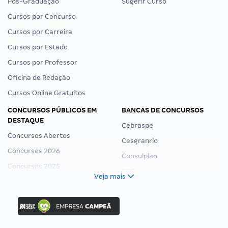
Pós-Graduação
Sugerir Curso
Cursos por Concurso
Cursos por Carreira
Cursos por Estado
Cursos por Professor
Oficina de Redação
Cursos Online Gratuitos
CONCURSOS PÚBLICOS EM
BANCAS DE CONCURSOS
DESTAQUE
Cebraspe
Concursos Abertos
Cesgranrio
Concursos 2026
Consulplan
Concursos 2025
FCC
Veja mais
Concurso Nacional Unificado
FGV
Concurso Ibama
Idecan
Concurso MPU
Selecon
Editais publicados