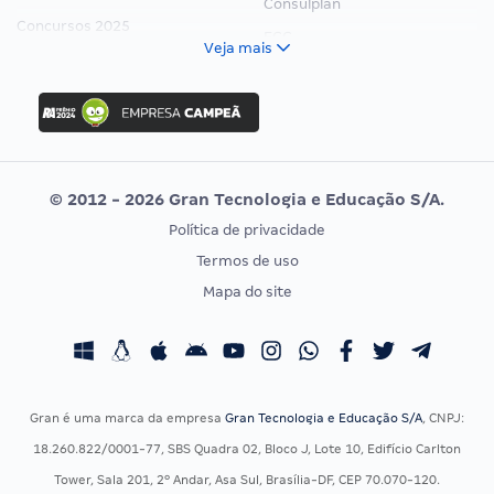
Consulplan
Concursos 2025
FCC
Veja mais
Concurso Nacional Unificado
FGV
Concurso Ibama
Idecan
Concurso MPU
Selecon
Editais publicados
Uniase
© 2012 - 2026 Gran Tecnologia e Educação S/A.
Vunesp
Política de privacidade
CONCURSOS POR PROFISSÃO
EXAME DE ORDEM
Termos de uso
Concursos Administrativos
OAB
Mapa do site
Concursos Educação
Prova OAB
Concursos Fiscais
Calendário OAB
Concursos Jurídicos
Questões OAB
Concursos Militares
Recursos OAB
Gran é uma marca da empresa
Gran Tecnologia e Educação S/A
, CNPJ:
Concursos Policiais
Exame de Ordem
18.260.822/0001-77, SBS Quadra 02, Bloco J, Lote 10, Edifício Carlton
Concursos Saúde
Tower, Sala 201, 2º Andar, Asa Sul, Brasília-DF, CEP 70.070-120.