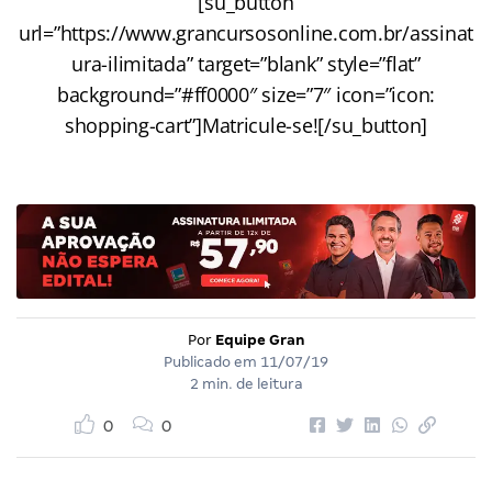
[su_button
url=”https://www.grancursosonline.com.br/assinat
ura-ilimitada” target=”blank” style=”flat”
background=”#ff0000″ size=”7″ icon=”icon:
shopping-cart”]Matricule-se![/su_button]
Por
Equipe Gran
Publicado em
11/07/19
2 min. de leitura
0
0