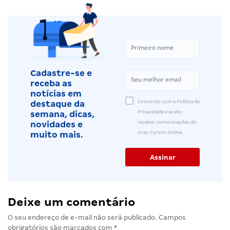
Cadastre-se e
receba as
notícias em
Concordo com a Política de
destaque da
Privacidade e aceito
semana, dicas,
receber comunicações do
novidades e
Gran Cursos Online.
muito mais.
Deixe um comentário
O seu endereço de e-mail não será publicado.
Campos
obrigatórios são marcados com
*