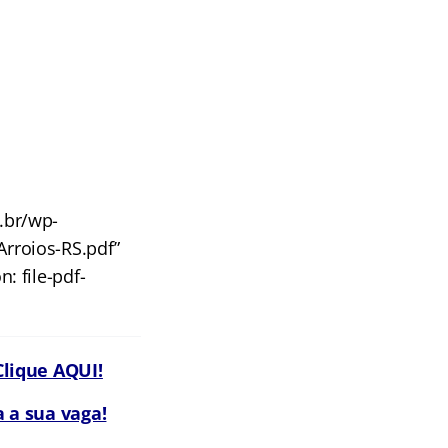
m.br/wp-
rroios-RS.pdf”
: file-pdf-
lique AQUI!
 a sua vaga!