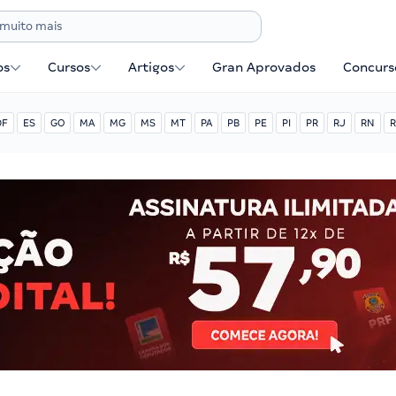
os
Cursos
Artigos
Gran Aprovados
Concurse
DF
ES
GO
MA
MG
MS
MT
PA
PB
PE
PI
PR
RJ
RN
R