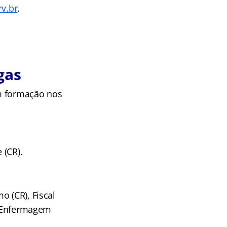
rv.br
.
gas
am formação nos
 (CR).
o (CR), Fiscal
de Enfermagem