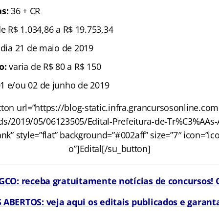
as:
36 + CR
e R$ 1.034,86 a R$ 19.753,34
 dia 21 de maio de 2019
ão:
varia de R$ 80 a R$ 150
1 e/ou 02 de junho de 2019
ton url=”https://blog-static.infra.grancursosonline.co
ds/2019/05/06123505/Edital-Prefeitura-de-Tr%C3%AAs-A
ank” style=”flat” background=”#002aff” size=”7″ icon=”icon
o”]Edital[/su_button]
CO: receba gratuitamente notícias de concursos! C
BERTOS: veja aqui os editais publicados e garanta