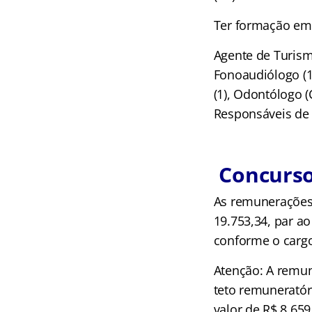
Ter formação e
Agente de Turismo
Fonoaudiólogo (1)
(1), Odontólogo (
Responsáveis de C
Concurso 
As remunerações 
19.753,34, par a
conforme o cargo
Atenção: A remun
teto remuneratór
valor de R$ 8.659