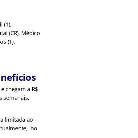
 (1),
tal (CR), Médico
s (1),
nefícios
6 e chegam a R$
as semanais,
a limitada ao
 atualmente, no