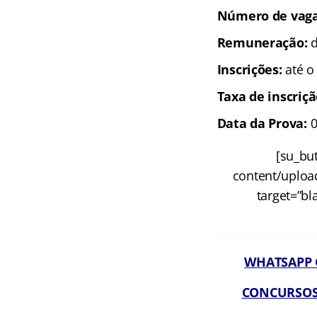
Número de vag
Remuneração:
d
Inscrições:
até o
Taxa de inscriç
Data da Prova:
0
[su_but
content/uploa
target=”bl
WHATSAPP G
CONCURSOS A