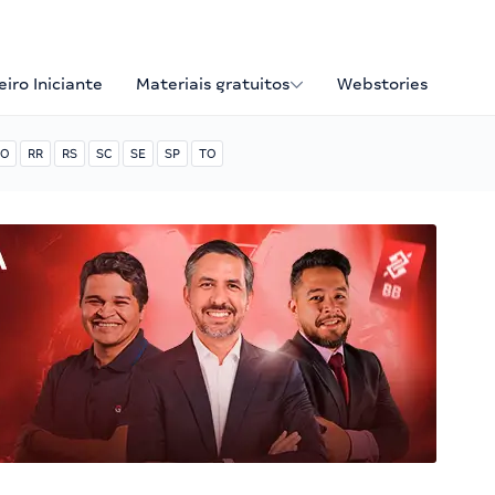
iro Iniciante
Materiais gratuitos
Webstories
O
RR
RS
SC
SE
SP
TO