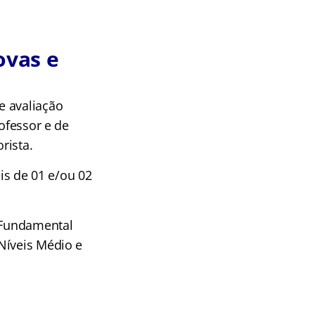
ovas e
e avaliação
ofessor e de
rista.
eis de 01 e/ou 02
l Fundamental
Níveis Médio e