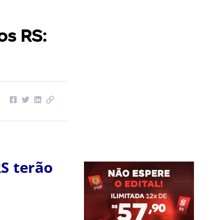
os RS:
RS terão