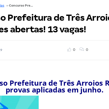
ias
››
Concurso Prefeitura de Três Arroios RS: inscrições abertas! 13 vagas!
 Prefeitura de Três Arroi
es abertas! 13 vagas!
0
0
19
o Prefeitura de Três Arroios 
provas aplicadas em junho.