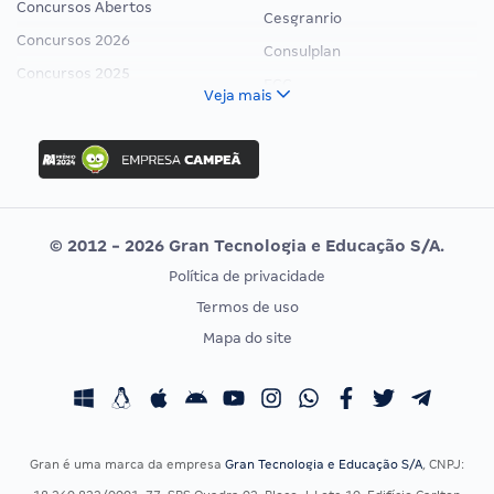
Concursos Abertos
Cesgranrio
Concursos 2026
Consulplan
Concursos 2025
FCC
Veja mais
Concurso Nacional Unificado
FGV
Concurso Ibama
Idecan
Concurso MPU
Selecon
Editais publicados
Uniase
© 2012 - 2026 Gran Tecnologia e Educação S/A.
Vunesp
Política de privacidade
CONCURSOS POR PROFISSÃO
EXAME DE ORDEM
Termos de uso
Concursos Administrativos
OAB
Mapa do site
Concursos Educação
Prova OAB
Concursos Fiscais
Calendário OAB
Concursos Jurídicos
Questões OAB
Concursos Militares
Recursos OAB
Gran é uma marca da empresa
Gran Tecnologia e Educação S/A
, CNPJ:
Concursos Policiais
Exame de Ordem