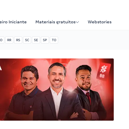
iro Iniciante
Materiais gratuitos
Webstories
O
RR
RS
SC
SE
SP
TO