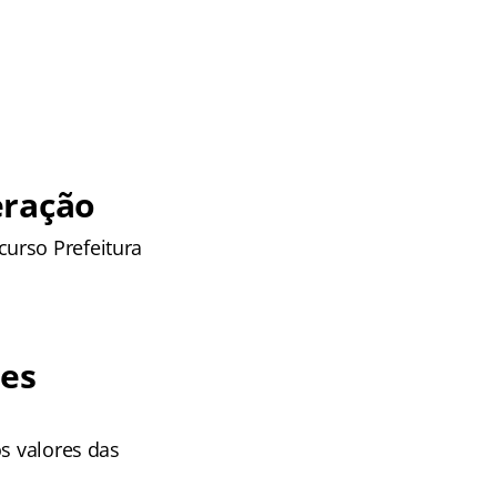
eração
urso Prefeitura
ões
os valores das