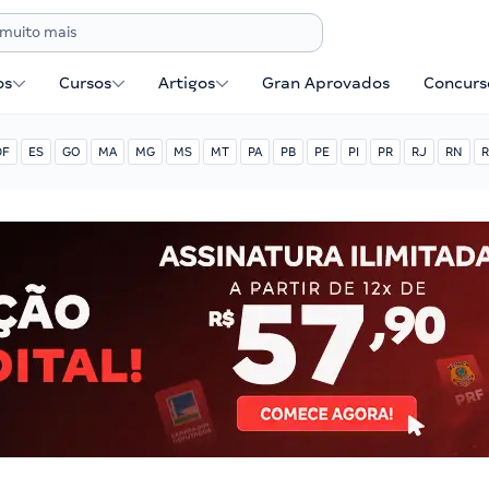
os
Cursos
Artigos
Gran Aprovados
Concurse
DF
ES
GO
MA
MG
MS
MT
PA
PB
PE
PI
PR
RJ
RN
R