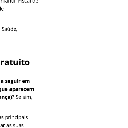
nfantil, Fiscal de
de
a Saúde,
ratuito
a seguir em
 que aparecem
ança)
? Se sim,
s principais
ar as suas