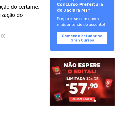
Concurso Prefeitura
zação do certame.
de Jaciara MT?
lização do
Prepare-se com quem
mais entende do assunto!
ão:
Comece a estudar no
Gran Cursos