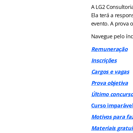
A LG2 Consultori
Ela terá a respo
evento. A prova o
Navegue pelo índi
Remuneração
Inscrições
Cargos e vagas
Prova objetiva
Último concurs
Curso imparáve
Motivos para fa
Materiais gratui