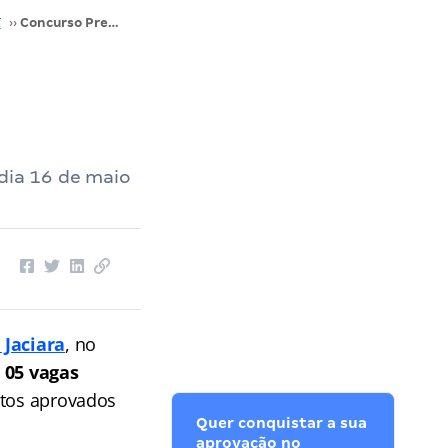
T
››
Concurso Prefeitura Jaciara: MT inscrições abertas! Veja!
 dia 16 de maio
 Jaciara
, no
e
05 vagas
atos aprovados
Quer conquistar a sua
aprovação no