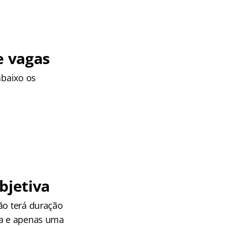
e vagas
abaixo os
bjetiva
ção terá duração
ma e apenas uma