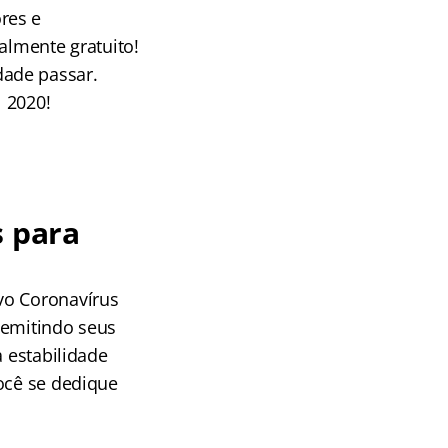
res e
almente gratuito!
dade passar.
 2020!
s para
vo Coronavírus
demitindo seus
a estabilidade
você se dedique