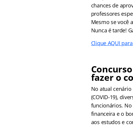
chances de aprov
professores espec
Mesmo se você ai
Nunca é tarde! G
Clique AQUI para
Concurso 
fazer o c
No atual cenário
(COVID-19), dive
funcionários. No 
financeira e o b
aos estudos e co