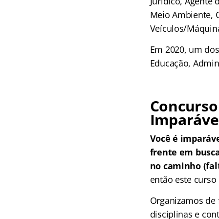
Jurídico, Agente 
Meio Ambiente, O
Veículos/Máquina
Em 2020, um dos 
Educação, Adminis
Concurso 
Imparáve
Você é imparáv
frente em busc
no caminho (falt
então este curso 
Organizamos de f
disciplinas e co