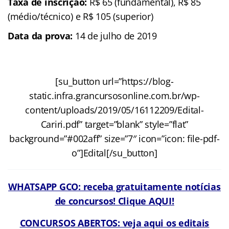
Taxa de inscrição:
R$ 65 (fundamental), R$ 85
(médio/técnico) e R$ 105 (superior)
Data da prova:
14 de julho de 2019
[su_button url=”https://blog-
static.infra.grancursosonline.com.br/wp-
content/uploads/2019/05/16112209/Edital-
Cariri.pdf” target=”blank” style=”flat”
background=”#002aff” size=”7″ icon=”icon: file-pdf-
o”]Edital[/su_button]
WHATSAPP GCO: receba gratuitamente notícias
de concursos! Clique AQUI!
CONCURSOS ABERTOS: veja aqui os editais