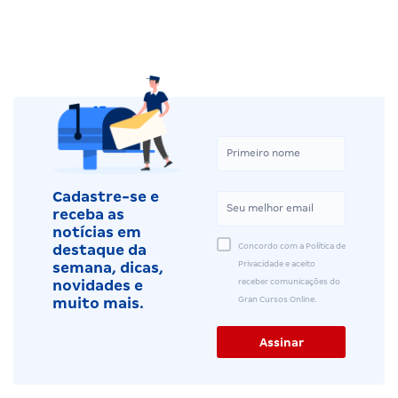
Cadastre-se e
receba as
notícias em
Concordo com a Política de
destaque da
Privacidade e aceito
semana, dicas,
receber comunicações do
novidades e
Gran Cursos Online.
muito mais.