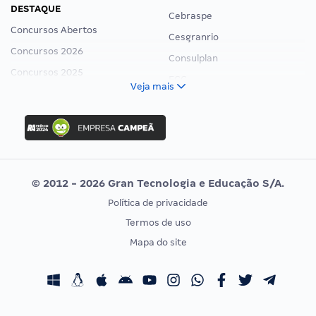
DESTAQUE
Cebraspe
Concursos Abertos
Cesgranrio
Concursos 2026
Consulplan
Concursos 2025
FCC
Veja mais
Concurso Nacional Unificado
FGV
Concurso Ibama
Idecan
Concurso MPU
Selecon
Editais publicados
Uniase
© 2012 - 2026 Gran Tecnologia e Educação S/A.
Vunesp
Política de privacidade
CONCURSOS POR PROFISSÃO
EXAME DE ORDEM
Termos de uso
Concursos Administrativos
OAB
Mapa do site
Concursos Educação
Prova OAB
Concursos Fiscais
Calendário OAB
Concursos Jurídicos
Questões OAB
Concursos Militares
Recursos OAB