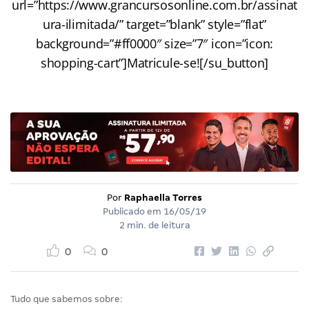
url=”https://www.grancursosonline.com.br/assinat
ura-ilimitada/” target=”blank” style=”flat”
background=”#ff0000″ size=”7″ icon=”icon:
shopping-cart”]Matricule-se![/su_button]
Por
Raphaella Torres
Publicado em
16/05/19
2 min. de leitura
0
0
Tudo que sabemos sobre: