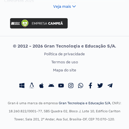
Concursos 2025
FCC
Veja mais
Concurso Nacional Unificado
FGV
Concurso Ibama
Idecan
Concurso MPU
Selecon
Editais publicados
Uniase
© 2012 - 2026 Gran Tecnologia e Educação S/A.
Vunesp
Política de privacidade
CONCURSOS POR PROFISSÃO
EXAME DE ORDEM
Termos de uso
Concursos Administrativos
OAB
Mapa do site
Concursos Educação
Prova OAB
Concursos Fiscais
Calendário OAB
Concursos Jurídicos
Questões OAB
Concursos Militares
Recursos OAB
Gran é uma marca da empresa
Gran Tecnologia e Educação S/A
, CNPJ:
Concursos Policiais
Exame de Ordem
18.260.822/0001-77, SBS Quadra 02, Bloco J, Lote 10, Edifício Carlton
Concursos Saúde
Tower, Sala 201, 2º Andar, Asa Sul, Brasília-DF, CEP 70.070-120.
Concursos Tribunais