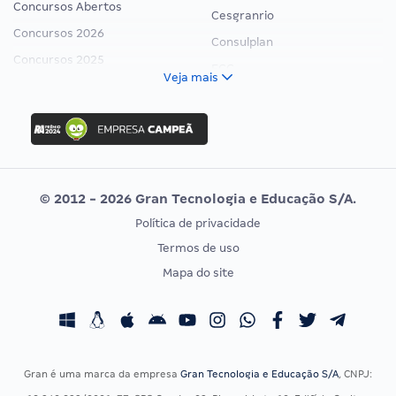
Concursos Abertos
Cesgranrio
Concursos 2026
Consulplan
Concursos 2025
FCC
Veja mais
Concurso Nacional Unificado
FGV
Concurso Ibama
Idecan
Concurso MPU
Selecon
Editais publicados
Uniase
© 2012 - 2026 Gran Tecnologia e Educação S/A.
Vunesp
Política de privacidade
CONCURSOS POR PROFISSÃO
EXAME DE ORDEM
Termos de uso
Concursos Administrativos
OAB
Mapa do site
Concursos Educação
Prova OAB
Concursos Fiscais
Calendário OAB
Concursos Jurídicos
Questões OAB
Concursos Militares
Recursos OAB
Gran é uma marca da empresa
Gran Tecnologia e Educação S/A
, CNPJ:
Concursos Policiais
Exame de Ordem