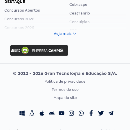
DESTAQUE
Cebraspe
Concursos Abertos
Cesgranrio
Concursos 2026
Consulplan
Concursos 2025
FCC
Veja mais
Concurso Nacional Unificado
FGV
Concurso Ibama
Idecan
Concurso MPU
Selecon
Editais publicados
Uniase
© 2012 - 2026 Gran Tecnologia e Educação S/A.
Vunesp
Política de privacidade
CONCURSOS POR PROFISSÃO
EXAME DE ORDEM
Termos de uso
Concursos Administrativos
OAB
Mapa do site
Concursos Educação
Prova OAB
Concursos Fiscais
Calendário OAB
Concursos Jurídicos
Questões OAB
Concursos Militares
Recursos OAB