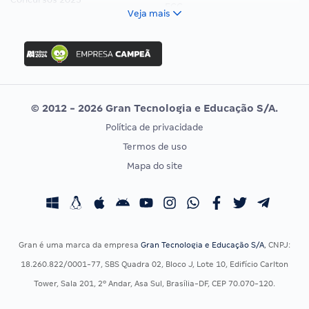
FCC
Veja mais
Concurso Nacional Unificado
FGV
Concurso Ibama
Idecan
Concurso MPU
Selecon
Editais publicados
Uniase
© 2012 - 2026 Gran Tecnologia e Educação S/A.
Vunesp
Política de privacidade
CONCURSOS POR PROFISSÃO
EXAME DE ORDEM
Termos de uso
Concursos Administrativos
OAB
Mapa do site
Concursos Educação
Prova OAB
Concursos Fiscais
Calendário OAB
Concursos Jurídicos
Questões OAB
Concursos Militares
Recursos OAB
Gran é uma marca da empresa
Gran Tecnologia e Educação S/A
, CNPJ:
Concursos Policiais
Exame de Ordem
18.260.822/0001-77, SBS Quadra 02, Bloco J, Lote 10, Edifício Carlton
Concursos Saúde
Tower, Sala 201, 2º Andar, Asa Sul, Brasília-DF, CEP 70.070-120.
Concursos Tribunais