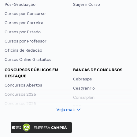
Pós-Graduação
Sugerir Curso
Cursos por Concurso
Cursos por Carreira
Cursos por Estado
Cursos por Professor
Oficina de Redação
Cursos Online Gratuitos
CONCURSOS PÚBLICOS EM
BANCAS DE CONCURSOS
DESTAQUE
Cebraspe
Concursos Abertos
Cesgranrio
Concursos 2026
Consulplan
Concursos 2025
FCC
Veja mais
Concurso Nacional Unificado
FGV
Concurso Ibama
Idecan
Concurso MPU
Selecon