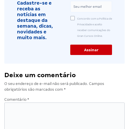
Cadastre-se e
receba as
notícias em
Concordo com a Política de
destaque da
Privacidade e aceito
semana, dicas,
receber comunicações do
novidades e
Gran Cursos Online.
muito mais.
Deixe um comentário
O seu endereço de e-mail não será publicado.
Campos
obrigatórios são marcados com
*
Comentário
*