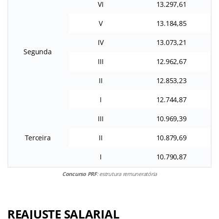
VI
13.297,61
V
13.184,85
IV
13.073,21
Segunda
III
12.962,67
II
12.853,23
I
12.744,87
III
10.969,39
Terceira
II
10.879,69
I
10.790,87
Concurso PRF
: estrutura remuneratória
REAJUSTE SALARIAL