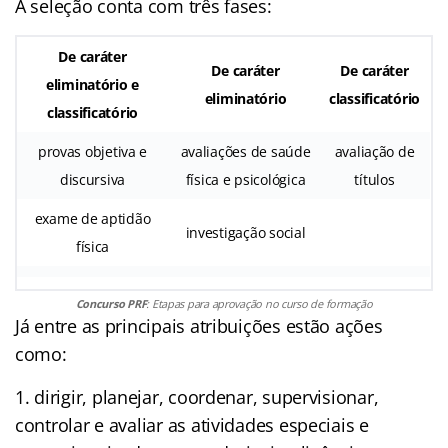
A seleção conta com três fases:
De caráter
De caráter
De caráter
eliminatório e
eliminatório
classificatório
classificatório
provas objetiva e
avaliações de saúde
avaliação de
discursiva
física e psicológica
títulos
exame de aptidão
investigação social
física
Concurso PRF
: Etapas para aprovação no curso de formação
Já entre as principais atribuições estão ações
como:
dirigir, planejar, coordenar, supervisionar,
controlar e avaliar as atividades especiais e