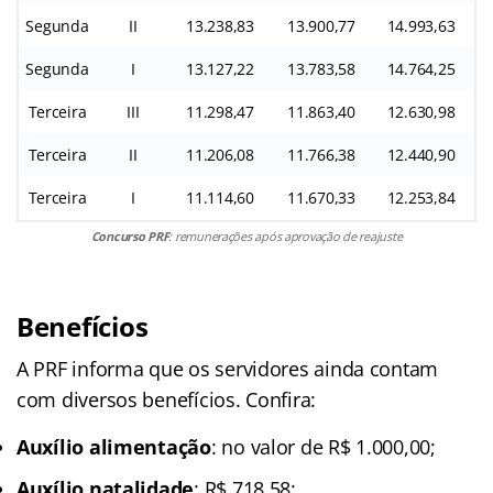
Segunda
II
13.238,83
13.900,77
14.993,63
Segunda
I
13.127,22
13.783,58
14.764,25
Terceira
III
11.298,47
11.863,40
12.630,98
Terceira
II
11.206,08
11.766,38
12.440,90
Terceira
I
11.114,60
11.670,33
12.253,84
Concurso PRF
: remunerações após aprovação de reajuste
Benefícios
A PRF informa que os servidores ainda contam
com diversos benefícios. Confira:
Auxílio alimentação
: no valor de R$ 1.000,00;
Auxílio natalidade
: R$ 718,58;