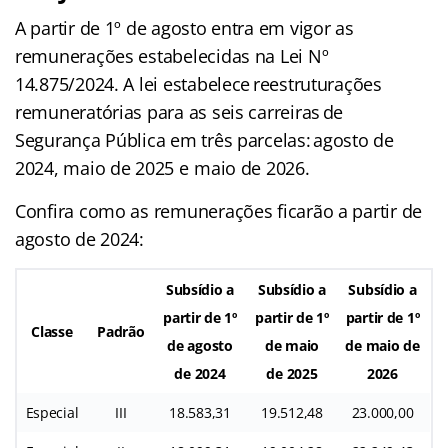
A partir de 1º de agosto entra em vigor as
remunerações estabelecidas na Lei Nº
14.875/2024. A lei estabelece reestruturações
remuneratórias para as seis carreiras de
Segurança Pública em três parcelas: agosto de
2024, maio de 2025 e maio de 2026.
Confira como as remunerações ficarão a partir de
agosto de 2024:
Subsídio a
Subsídio a
Subsídio a
partir de 1º
partir de 1º
partir de 1º
Classe
Padrão
de agosto
de maio
de maio de
de 2024
de 2025
2026
Especial
III
18.583,31
19.512,48
23.000,00