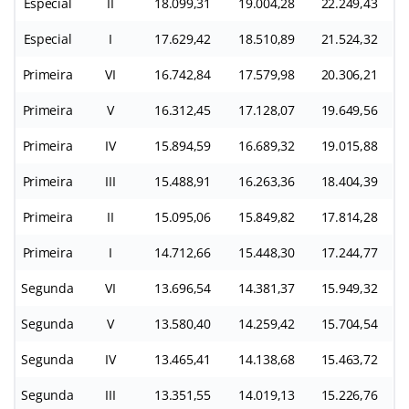
Especial
II
18.099,31
19.004,28
22.249,43
Especial
I
17.629,42
18.510,89
21.524,32
Primeira
VI
16.742,84
17.579,98
20.306,21
Primeira
V
16.312,45
17.128,07
19.649,56
Primeira
IV
15.894,59
16.689,32
19.015,88
Primeira
III
15.488,91
16.263,36
18.404,39
Primeira
II
15.095,06
15.849,82
17.814,28
Primeira
I
14.712,66
15.448,30
17.244,77
Segunda
VI
13.696,54
14.381,37
15.949,32
Segunda
V
13.580,40
14.259,42
15.704,54
Segunda
IV
13.465,41
14.138,68
15.463,72
Segunda
III
13.351,55
14.019,13
15.226,76