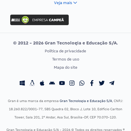
Veja mais
Concurso Nacional Unificado
FGV
Concurso Ibama
Idecan
Concurso MPU
Selecon
Editais publicados
Uniase
© 2012 - 2026 Gran Tecnologia e Educação S/A.
Vunesp
Política de privacidade
CONCURSOS POR PROFISSÃO
EXAME DE ORDEM
Termos de uso
Concursos Administrativos
OAB
Mapa do site
Concursos Educação
Prova OAB
Concursos Fiscais
Calendário OAB
Concursos Jurídicos
Questões OAB
Concursos Militares
Recursos OAB
Gran é uma marca da empresa
Gran Tecnologia e Educação S/A
, CNPJ:
Concursos Policiais
Exame de Ordem
18.260.822/0001-77, SBS Quadra 02, Bloco J, Lote 10, Edifício Carlton
Concursos Saúde
Tower, Sala 201, 2º Andar, Asa Sul, Brasília-DF, CEP 70.070-120.
Concursos Tribunais
Gran Tecnologia e Educação S/A - 2026 © Todos os direitos reservados ®