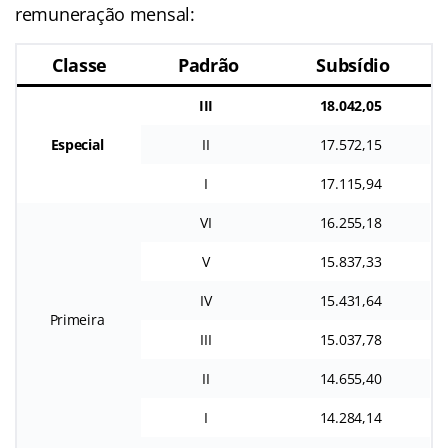
remuneração mensal:
Classe
Padrão
Subsídio
III
18.042,05
Especial
II
17.572,15
I
17.115,94
VI
16.255,18
V
15.837,33
IV
15.431,64
Primeira
III
15.037,78
II
14.655,40
I
14.284,14