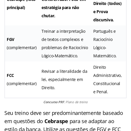
Direito (todos)
principal)
estratégia para não
e Prova
chutar.
discursiva.
Treinar a interpretação
Português e
FGV
de textos complexos e
Raciocínio
(complementar)
problemas de Raciocínio
Lógico-
Lógico-Matemático.
Matemático.
Direito
Revisar a literalidade da
FCC
Administrativo,
lei, especialmente em
(complementar)
Constitucional
Direito.
e Penal.
Concurso PRF
: Plano de treino
Seu treino deve ser predominantemente baseado
em questões do
Cebraspe
para se adaptar ao
estilo da banca. Utilize as questões de FGV e FCC