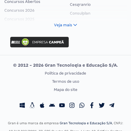
Concursos Abertos
Cesgranrio
Concursos 2026
Consulplan
Concursos 2025
FCC
Veja mais
Concurso Nacional Unificado
FGV
Concurso Ibama
Idecan
Concurso MPU
Selecon
Editais publicados
Uniase
© 2012 - 2026 Gran Tecnologia e Educação S/A.
Vunesp
Política de privacidade
CONCURSOS POR PROFISSÃO
EXAME DE ORDEM
Termos de uso
Concursos Administrativos
OAB
Mapa do site
Concursos Educação
Prova OAB
Concursos Fiscais
Calendário OAB
Concursos Jurídicos
Questões OAB
Concursos Militares
Recursos OAB
Gran é uma marca da empresa
Gran Tecnologia e Educação S/A
, CNPJ:
Concursos Policiais
Exame de Ordem