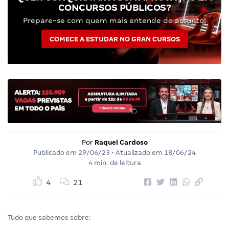
CONCURSOS PÚBLICOS?
Prepare-se com quem mais entende do assunto!
COMECE A ESTUDAR NO GRAN CURSOS
Por
Raquel Cardoso
Publicado em
29/06/23
• Atualizado em
18/06/24
4 min. de leitura
4
21
Tudo que sabemos sobre: