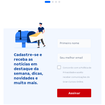
Cadastre-se e
receba as
notícias em
Concordo com a Política de
destaque da
Privacidade e aceito
semana, dicas,
receber comunicações do
novidades e
Gran Cursos Online.
muito mais.