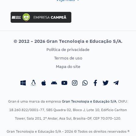
Concurso Nacional Unificado
FGV
Concurso Ibama
Idecan
Concurso MPU
Selecon
Editais publicados
Uniase
© 2012 - 2026 Gran Tecnologia e Educação S/A.
Vunesp
Política de privacidade
CONCURSOS POR PROFISSÃO
EXAME DE ORDEM
Termos de uso
Concursos Administrativos
OAB
Mapa do site
Concursos Educação
Prova OAB
Concursos Fiscais
Calendário OAB
Concursos Jurídicos
Questões OAB
Concursos Militares
Recursos OAB
Gran é uma marca da empresa
Gran Tecnologia e Educação S/A
, CNPJ:
Concursos Policiais
Exame de Ordem
18.260.822/0001-77, SBS Quadra 02, Bloco J, Lote 10, Edifício Carlton
Concursos Saúde
Tower, Sala 201, 2º Andar, Asa Sul, Brasília-DF, CEP 70.070-120.
Concursos Tribunais
Gran Tecnologia e Educação S/A - 2026 © Todos os direitos reservados ®
Residência Multiprofissional