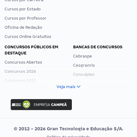
Cursos por Estado
Cursos por Professor
Oficina de Redação
Cursos Online Gratuitos
CONCURSOS PÚBLICOS EM
BANCAS DE CONCURSOS
DESTAQUE
Cebraspe
Concursos Abertos
Cesgranrio
Concursos 2026
Consulplan
Concursos 2025
FCC
Veja mais
Concurso Nacional Unificado
FGV
Concurso Ibama
Idecan
Concurso MPU
Selecon
Editais publicados
Uniase
© 2012 - 2026 Gran Tecnologia e Educação S/A.
Vunesp