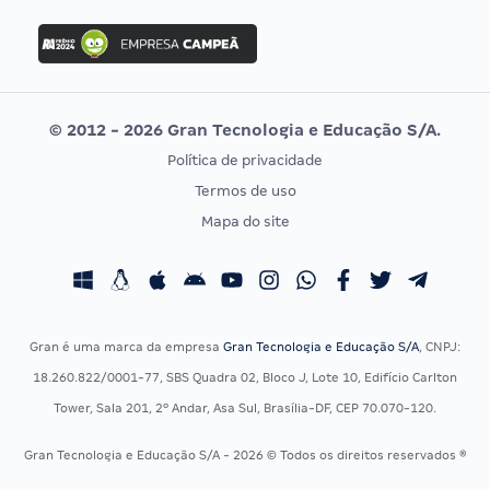
FGV
Concurso Ibama
Idecan
Concurso MPU
Selecon
Editais publicados
Uniase
© 2012 - 2026 Gran Tecnologia e Educação S/A.
Vunesp
Política de privacidade
CONCURSOS POR PROFISSÃO
EXAME DE ORDEM
Termos de uso
Concursos Administrativos
OAB
Mapa do site
Concursos Educação
Prova OAB
Concursos Fiscais
Calendário OAB
Concursos Jurídicos
Questões OAB
Concursos Militares
Recursos OAB
Gran é uma marca da empresa
Gran Tecnologia e Educação S/A
, CNPJ:
Concursos Policiais
Exame de Ordem
18.260.822/0001-77, SBS Quadra 02, Bloco J, Lote 10, Edifício Carlton
Concursos Saúde
Tower, Sala 201, 2º Andar, Asa Sul, Brasília-DF, CEP 70.070-120.
Concursos Tribunais
Gran Tecnologia e Educação S/A - 2026 © Todos os direitos reservados ®
Residência Multiprofissional