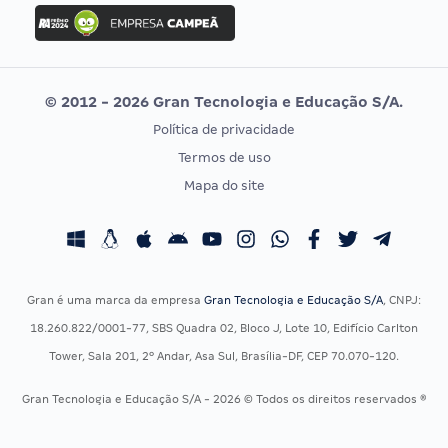
Concurso Ibama
Idecan
Concurso MPU
Selecon
Editais publicados
Uniase
© 2012 - 2026 Gran Tecnologia e Educação S/A.
Vunesp
Política de privacidade
CONCURSOS POR PROFISSÃO
EXAME DE ORDEM
Termos de uso
Concursos Administrativos
OAB
Mapa do site
Concursos Educação
Prova OAB
Concursos Fiscais
Calendário OAB
Concursos Jurídicos
Questões OAB
Concursos Militares
Recursos OAB
Gran é uma marca da empresa
Gran Tecnologia e Educação S/A
, CNPJ:
Concursos Policiais
Exame de Ordem
18.260.822/0001-77, SBS Quadra 02, Bloco J, Lote 10, Edifício Carlton
Concursos Saúde
Tower, Sala 201, 2º Andar, Asa Sul, Brasília-DF, CEP 70.070-120.
Concursos Tribunais
Gran Tecnologia e Educação S/A - 2026 © Todos os direitos reservados ®
Residência Multiprofissional