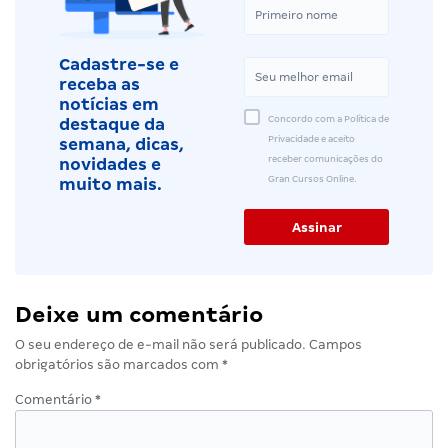
Cadastre-se e
receba as
notícias em
Concordo com a Política de
destaque da
Privacidade e aceito
semana, dicas,
receber comunicações do
novidades e
Gran Cursos Online.
muito mais.
Deixe um comentário
O seu endereço de e-mail não será publicado.
Campos
obrigatórios são marcados com
*
Comentário
*