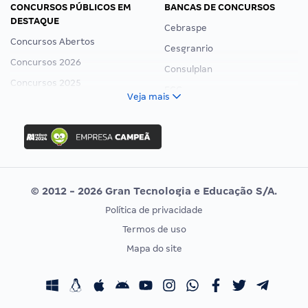
CONCURSOS PÚBLICOS EM
BANCAS DE CONCURSOS
DESTAQUE
Cebraspe
Concursos Abertos
Cesgranrio
Concursos 2026
Consulplan
Concursos 2025
FCC
Veja mais
Concurso Nacional Unificado
FGV
Concurso Ibama
Idecan
Concurso MPU
Selecon
Editais publicados
Uniase
© 2012 - 2026 Gran Tecnologia e Educação S/A.
Vunesp
Política de privacidade
CONCURSOS POR PROFISSÃO
EXAME DE ORDEM
Termos de uso
Concursos Administrativos
OAB
Mapa do site
Concursos Educação
Prova OAB
Concursos Fiscais
Calendário OAB
Concursos Jurídicos
Questões OAB