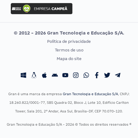
Concurso Ibama
Idecan
Concurso MPU
Selecon
Editais publicados
Uniase
© 2012 - 2026 Gran Tecnologia e Educação S/A.
Vunesp
Política de privacidade
CONCURSOS POR PROFISSÃO
EXAME DE ORDEM
Termos de uso
Concursos Administrativos
OAB
Mapa do site
Concursos Educação
Prova OAB
Concursos Fiscais
Calendário OAB
Concursos Jurídicos
Questões OAB
Concursos Militares
Recursos OAB
Gran é uma marca da empresa
Gran Tecnologia e Educação S/A
, CNPJ:
Concursos Policiais
Exame de Ordem
18.260.822/0001-77, SBS Quadra 02, Bloco J, Lote 10, Edifício Carlton
Concursos Saúde
Tower, Sala 201, 2º Andar, Asa Sul, Brasília-DF, CEP 70.070-120.
Concursos Tribunais
Gran Tecnologia e Educação S/A - 2026 © Todos os direitos reservados ®
Residência Multiprofissional