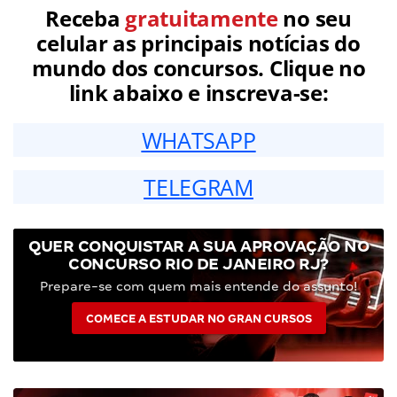
Receba
gratuitamente
no seu
celular as principais notícias do
mundo dos concursos. Clique no
link abaixo e inscreva-se:
WHATSAPP
TELEGRAM
QUER CONQUISTAR A SUA APROVAÇÃO NO
CONCURSO RIO DE JANEIRO RJ?
Prepare-se com quem mais entende do assunto!
COMECE A ESTUDAR NO GRAN CURSOS