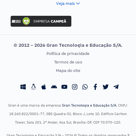
FCC
Veja mais
Concurso Nacional Unificado
FGV
Concurso Ibama
Idecan
Concurso MPU
Selecon
Editais publicados
Uniase
© 2012 - 2026 Gran Tecnologia e Educação S/A.
Vunesp
Política de privacidade
CONCURSOS POR PROFISSÃO
EXAME DE ORDEM
Termos de uso
Concursos Administrativos
OAB
Mapa do site
Concursos Educação
Prova OAB
Concursos Fiscais
Calendário OAB
Concursos Jurídicos
Questões OAB
Concursos Militares
Recursos OAB
Gran é uma marca da empresa
Gran Tecnologia e Educação S/A
, CNPJ:
Concursos Policiais
Exame de Ordem
18.260.822/0001-77, SBS Quadra 02, Bloco J, Lote 10, Edifício Carlton
Concursos Saúde
Tower, Sala 201, 2º Andar, Asa Sul, Brasília-DF, CEP 70.070-120.
Concursos Tribunais
Gran Tecnologia e Educação S/A - 2026 © Todos os direitos reservados ®