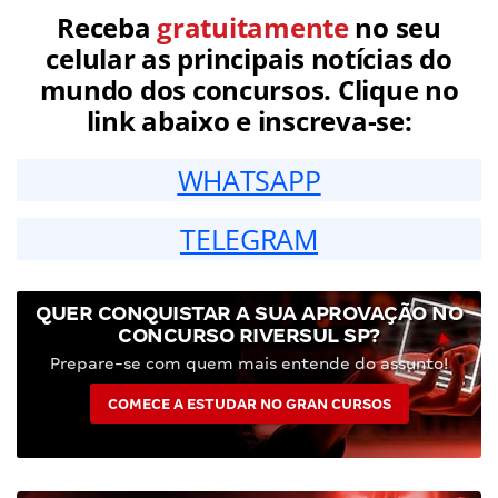
Receba
gratuitamente
no seu
celular as principais notícias do
mundo dos concursos. Clique no
link abaixo e inscreva-se:
WHATSAPP
TELEGRAM
QUER CONQUISTAR A SUA APROVAÇÃO NO
CONCURSO RIVERSUL SP?
Prepare-se com quem mais entende do assunto!
COMECE A ESTUDAR NO GRAN CURSOS