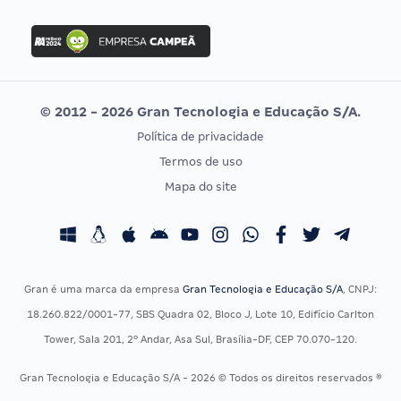
FGV
Concurso Ibama
Idecan
Concurso MPU
Selecon
Editais publicados
Uniase
© 2012 - 2026 Gran Tecnologia e Educação S/A.
Vunesp
Política de privacidade
CONCURSOS POR PROFISSÃO
EXAME DE ORDEM
Termos de uso
Concursos Administrativos
OAB
Mapa do site
Concursos Educação
Prova OAB
Concursos Fiscais
Calendário OAB
Concursos Jurídicos
Questões OAB
Concursos Militares
Recursos OAB
Gran é uma marca da empresa
Gran Tecnologia e Educação S/A
, CNPJ:
Concursos Policiais
Exame de Ordem
18.260.822/0001-77, SBS Quadra 02, Bloco J, Lote 10, Edifício Carlton
Concursos Saúde
Tower, Sala 201, 2º Andar, Asa Sul, Brasília-DF, CEP 70.070-120.
Concursos Tribunais
Gran Tecnologia e Educação S/A - 2026 © Todos os direitos reservados ®
Residência Multiprofissional