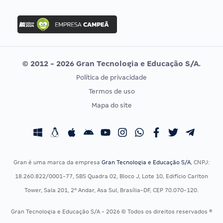
Concurso Nacional Unificado
FGV
Concurso Ibama
Idecan
Concurso MPU
Selecon
Editais publicados
Uniase
© 2012 - 2026 Gran Tecnologia e Educação S/A.
Vunesp
Política de privacidade
CONCURSOS POR PROFISSÃO
EXAME DE ORDEM
Termos de uso
Concursos Administrativos
OAB
Mapa do site
Concursos Educação
Prova OAB
Concursos Fiscais
Calendário OAB
Concursos Jurídicos
Questões OAB
Concursos Militares
Recursos OAB
Gran é uma marca da empresa
Gran Tecnologia e Educação S/A
, CNPJ:
Concursos Policiais
Exame de Ordem
18.260.822/0001-77, SBS Quadra 02, Bloco J, Lote 10, Edifício Carlton
Concursos Saúde
Tower, Sala 201, 2º Andar, Asa Sul, Brasília-DF, CEP 70.070-120.
Concursos Tribunais
Gran Tecnologia e Educação S/A - 2026 © Todos os direitos reservados ®
Residência Multiprofissional