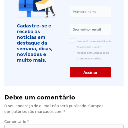
Cadastre-se e
receba as
notícias em
Concordo com a Política de
destaque da
Privacidade e aceito
semana, dicas,
receber comunicações do
novidades e
Gran Cursos Online.
muito mais.
Deixe um comentário
O seu endereço de e-mail não será publicado.
Campos
obrigatórios são marcados com
*
Comentário
*