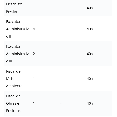
Eletricista
1
–
40h
Predial
Executor
Administrativ
4
1
40h
o II
Executor
Administrativ
2
–
40h
o III
Fiscal de
Meio
1
–
40h
Ambiente
Fiscal de
Obras e
1
–
40h
Posturas