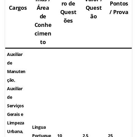
ro de
Pontos
Cargos
Área
Quest
Quest
/ Prova
de
ão
ões
Conhe
cimen
to
Auxiliar
de
Manuten
ção,
Auxiliar
de
Serviços
Gerais e
Limpeza
Língua
Urbana,
Portugue
10
2,5
25