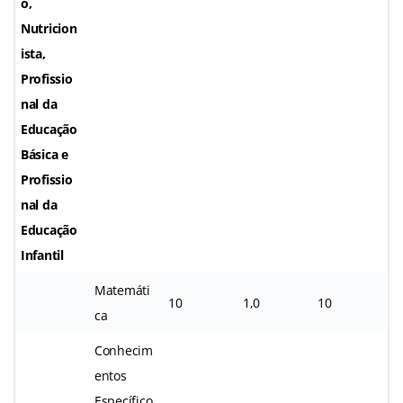
o,
Nutricion
ista,
Profissio
nal da
Educação
Básica e
Profissio
nal da
Educação
Infantil
Matemáti
10
1,0
10
ca
Conhecim
entos
Específico