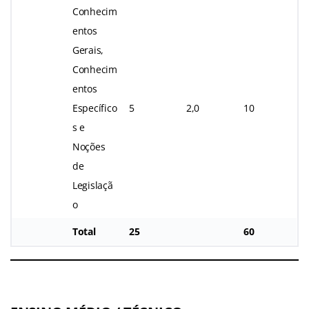
Conhecim
entos
Gerais,
Conhecim
entos
Específico
5
2,0
10
s e
Noções
de
Legislaçã
o
Total
25
60