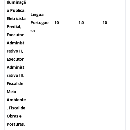
Iluminaçã
o Pública,
Língua
Eletricista
Portugue
10
1,0
10
Predial,
sa
Executor
Administ
rativo II,
Executor
Administ
rativo III,
Fiscal de
Meio
Ambiente
, Fiscal de
Obras e
Posturas,