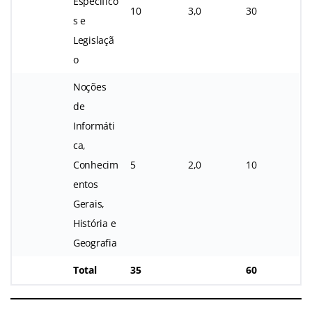
Específico
10
3,0
30
s e
Legislaçã
o
Noções
de
Informáti
ca,
Conhecim
5
2,0
10
entos
Gerais,
História e
Geografia
Total
35
60