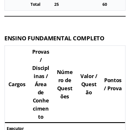
Total
25
60
ENSINO FUNDAMENTAL COMPLETO
Provas
/
Discipl
Núme
inas /
Valor /
ro de
Pontos
Cargos
Área
Quest
Quest
/ Prova
de
ão
ões
Conhe
cimen
to
Executor