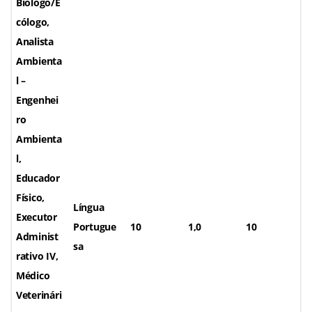
Biólogo/E
cólogo,
Analista
Ambienta
l –
Engenhei
ro
Ambienta
l,
Educador
Físico,
Língua
Executor
Portugue
10
1,0
10
Administ
sa
rativo IV,
Médico
Veterinári