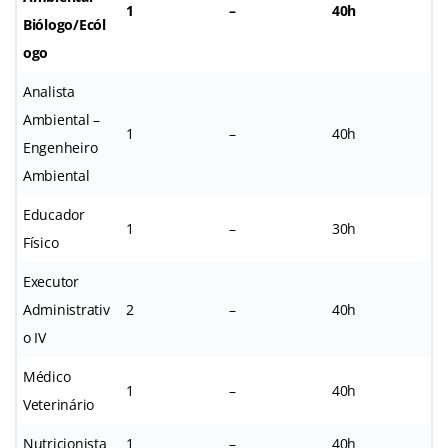
1
–
40h
Biólogo/Ecól
ogo
Analista
Ambiental –
1
–
40h
Engenheiro
Ambiental
Educador
1
–
30h
Físico
Executor
Administrativ
2
–
40h
o IV
Médico
1
–
40h
Veterinário
Nutricionista
1
–
40h