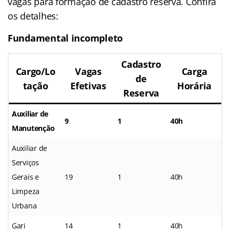
vagas para formação de cadastro reserva. Confira
os detalhes:
Fundamental incompleto
Cadastro
Cargo/Lo
Vagas
Carga
de
tação
Efetivas
Horária
Reserva
Auxiliar de
9
1
40h
Manutenção
Auxiliar de
Serviços
Gerais e
19
1
40h
Limpeza
Urbana
Gari
14
1
40h