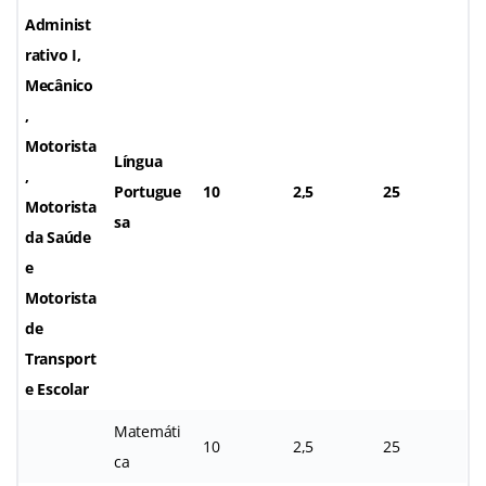
Administ
rativo I,
Mecânico
,
Motorista
Língua
,
Portugue
10
2,5
25
Motorista
sa
da Saúde
e
Motorista
de
Transport
e Escolar
Matemáti
10
2,5
25
ca