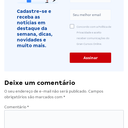
Cadastre-se e
receba as
notícias em
Concordo com a Política de
destaque da
Privacidade e aceito
semana, dicas,
receber comunicações do
novidades e
Gran Cursos Online.
muito mais.
Deixe um comentário
O seu endereço de e-mail não será publicado.
Campos
obrigatórios são marcados com
*
Comentário
*