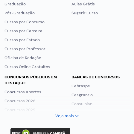
Graduação
Aulas Grátis
Pós-Graduação
Sugerir Curso
Cursos por Concurso
Cursos por Carreira
Cursos por Estado
Cursos por Professor
Oficina de Redação
Cursos Online Gratuitos
CONCURSOS PÚBLICOS EM
BANCAS DE CONCURSOS
DESTAQUE
Cebraspe
Concursos Abertos
Cesgranrio
Concursos 2026
Consulplan
Concursos 2025
FCC
Veja mais
Concurso Nacional Unificado
FGV
Concurso Ibama
Idecan