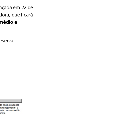
ançada em 22 de
dora, que ficará
 médio e
eserva.