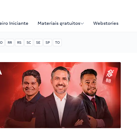
iro Iniciante
Materiais gratuitos
Webstories
O
RR
RS
SC
SE
SP
TO