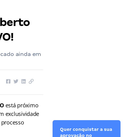
oberto
VO!
icado ainda em
GO
está próximo
m exclusividade
 processo
Quer conquistar a sua
aprovação no