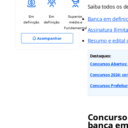
Saiba todos os d
Em
Em
Superior,
Banca em defini
definição
definição
médio e
fundamental
Assinatura Ilimit
Acompanhar
Resumo e edital
Destaques:
Concursos Abertos: 9
Concursos 2024: conf
Concursos Prefeitur
Concurso
banca em