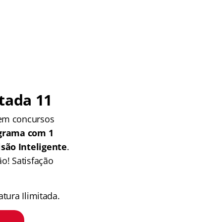
tada 11
 em concursos
grama com 1
isão Inteligente
.
o! Satisfação
tura Ilimitada.