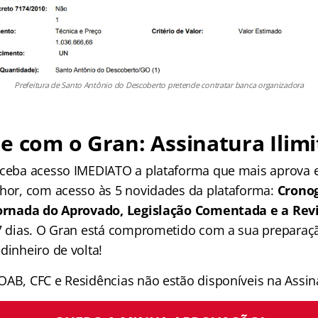
Prefeitura de Santo Antônio do Descoberto pretende contratar banca organizadora
e com o Gran: Assinatura Ilimi
receba acesso IMEDIATO a plataforma que mais aprova
lhor, com acesso às 5 novidades da plataforma:
Crono
 Jornada do Aprovado, Legislação Comentada e a Rev
 7 dias. O Gran está comprometido com a sua preparaçã
dinheiro de volta!
OAB, CFC e Residências não estão disponíveis na Assina