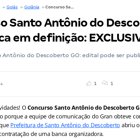
››
Goiás
››
Goiânia
››
Concurso Santo Antônio do Descoberto GO: banca em definição: EXCLUSIVO!
o Santo Antônio do Desc
ca em definição: EXCLUSI
 Antônio do Descoberto GO: edital pode ser publ
1
1
24
vidades! O
Concurso Santo Antônio do Descoberto 
sso porque a equipe de comunicação do Gran obteve co
 que
Prefeitura de Santo Antônio do Descoberto
abriu o
a contratação de uma banca organizadora.