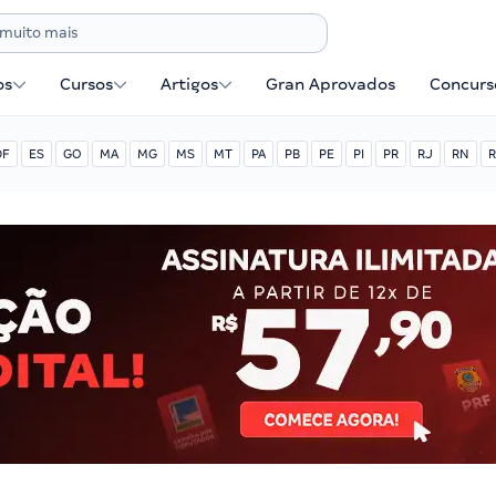
os
Cursos
Artigos
Gran Aprovados
Concurse
DF
ES
GO
MA
MG
MS
MT
PA
PB
PE
PI
PR
RJ
RN
R