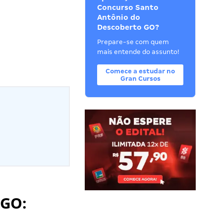
Concurso Santo
Antônio do
Descoberto GO?
Prepare-se com quem
mais entende do assunto!
Comece a estudar no
Gran Cursos
 GO: