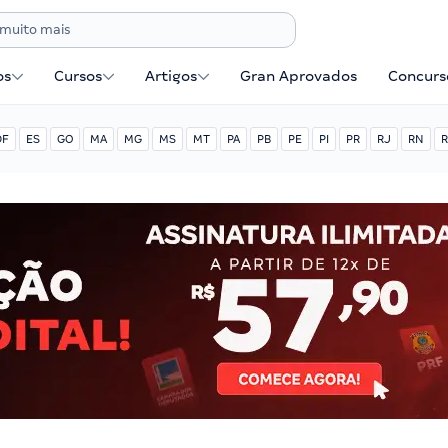
os
Cursos
Artigos
Gran Aprovados
Concurse
DF
ES
GO
MA
MG
MS
MT
PA
PB
PE
PI
PR
RJ
RN
R