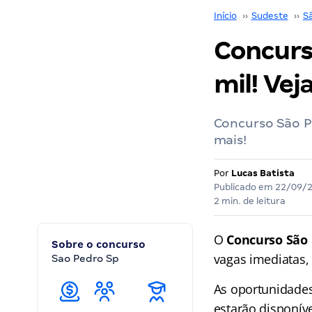
Início
››
Sudeste
››
S
Concurso
mil! Vej
Concurso São Pe
mais!
Por
Lucas Batista
Publicado em
22/09/
2 min. de leitura
O
Concurso São 
Sobre o concurso
vagas imediatas,
Sao Pedro Sp
As oportunidades
estarão disponíve