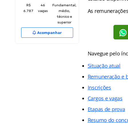
R$
46
Fundamental,
As remunerações 
6.787
vagas
médio,
técnico e
superior
Acompanhar
Navegue pelo índ
Situação atual
Remuneração e b
Inscrições
Cargos e vagas
Etapas de prova
Resumo do conc