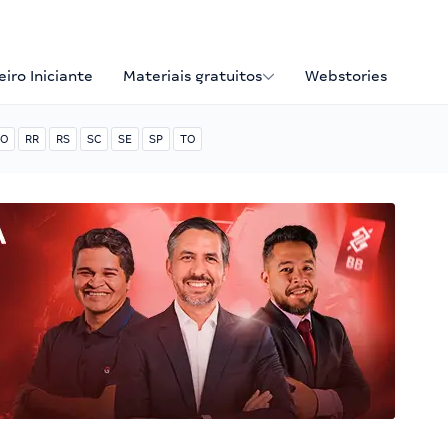
iro Iniciante
Materiais gratuitos
Webstories
O
RR
RS
SC
SE
SP
TO