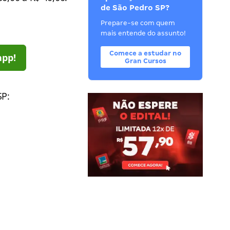
de São Pedro SP?
Prepare-se com quem
mais entende do assunto!
Comece a estudar no
app!
Gran Cursos
SP: