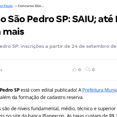
ão Paulo
››
Concurso São Pedro SP: SAIU; até R$ 6,7 mil! Veja mais
 São Pedro SP: SAIU; até 
a mais
dro SP: inscrições a partir de 24 de setembro de
0
0
25
Pedro SP
está com edital publicado! A
Prefeitura Munic
 além da formação de cadastro reserva.
 são de níveis fundamental, médio, técnico e superior 
is no site da banca Planexcon. As taxas custam de R$ 3