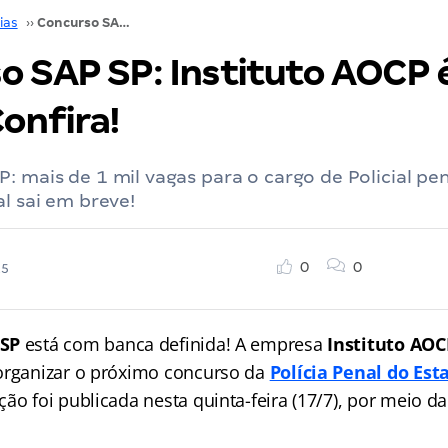
ias
››
Concurso SAP SP: Instituto AOCP é a banca. Confira!
o SAP SP: Instituto AOCP 
onfira!
: mais de 1 mil vagas para o cargo de Policial pe
al sai em breve!
0
0
25
 SP
está com banca definida! A empresa
Instituto AO
organizar o próximo concurso da
Polícia Penal do Est
ção foi publicada nesta quinta-feira (17/7), por meio da