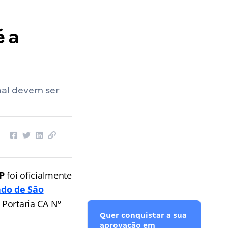
é a
nal devem ser
CP
foi oficialmente
ado de São
 Portaria CA Nº
Quer conquistar a sua
aprovação em