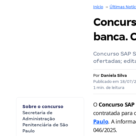
Início
››
Últimas Notíc
Concurs
banca. C
Concurso SAP SP
ofertadas; edit
Por
Daniela Silva
Publicado em
18/07/
1 min. de leitura
O
Concurso SAP
Sobre o concurso
contratada para 
Secretaria de
Administração
Paulo
. A informa
Penitenciária de São
046/2025.
Paulo