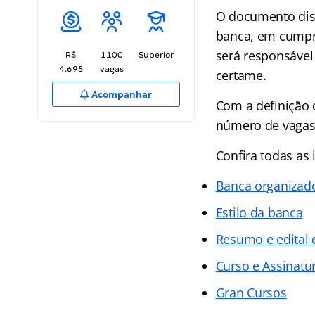
O documento disp
banca, em cumpri
será responsável
R$
1100
Superior
4.695
vagas
certame.
Acompanhar
Com a definição 
número de vagas
Confira todas as 
Banca organizad
Estilo da banca
Resumo e edital 
Curso e Assinatur
Gran Cursos