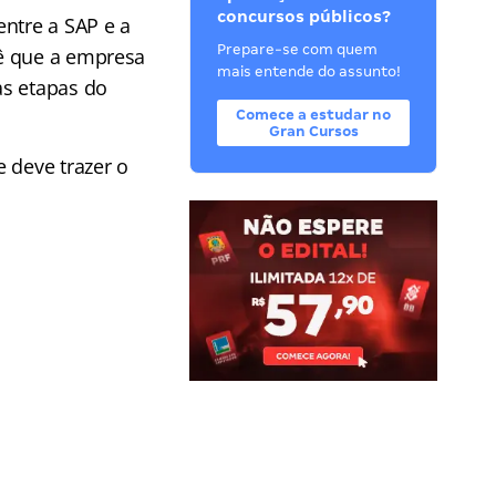
concursos públicos?
entre a SAP e a
Prepare-se com quem
vê que a empresa
mais entende do assunto!
as etapas do
Comece a estudar no
Gran Cursos
 deve trazer o