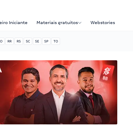
iro Iniciante
Materiais gratuitos
Webstories
O
RR
RS
SC
SE
SP
TO