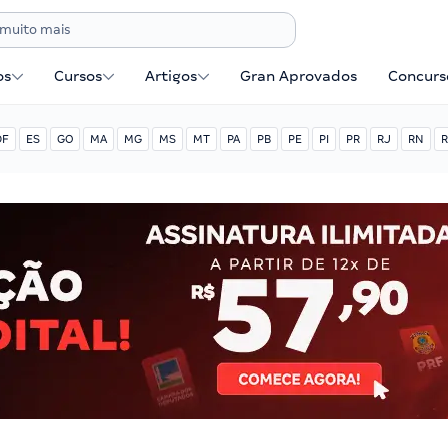
os
Cursos
Artigos
Gran Aprovados
Concurse
DF
ES
GO
MA
MG
MS
MT
PA
PB
PE
PI
PR
RJ
RN
R