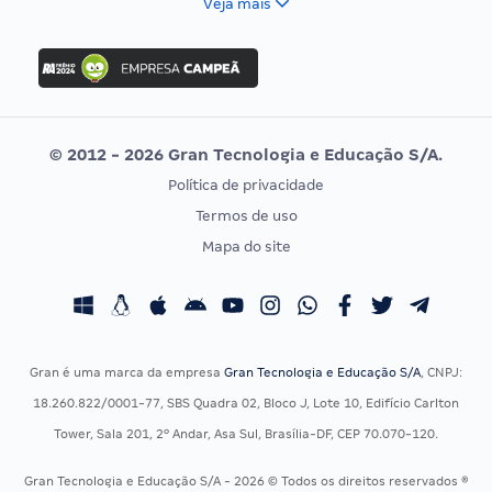
Veja mais
Concurso Nacional Unificado
FGV
Concurso Ibama
Idecan
Concurso MPU
Selecon
Editais publicados
Uniase
© 2012 - 2026 Gran Tecnologia e Educação S/A.
Vunesp
Política de privacidade
CONCURSOS POR PROFISSÃO
EXAME DE ORDEM
Termos de uso
Concursos Administrativos
OAB
Mapa do site
Concursos Educação
Prova OAB
Concursos Fiscais
Calendário OAB
Concursos Jurídicos
Questões OAB
Concursos Militares
Recursos OAB
Gran é uma marca da empresa
Gran Tecnologia e Educação S/A
, CNPJ:
Concursos Policiais
Exame de Ordem
18.260.822/0001-77, SBS Quadra 02, Bloco J, Lote 10, Edifício Carlton
Concursos Saúde
Tower, Sala 201, 2º Andar, Asa Sul, Brasília-DF, CEP 70.070-120.
Concursos Tribunais
Gran Tecnologia e Educação S/A - 2026 © Todos os direitos reservados ®
Residência Multiprofissional