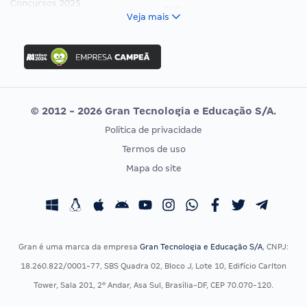
Concursos 2025
FCC
Veja mais
Concurso Nacional Unificado
FGV
Concurso Ibama
Idecan
Concurso MPU
Selecon
Editais publicados
Uniase
© 2012 - 2026 Gran Tecnologia e Educação S/A.
Vunesp
Política de privacidade
CONCURSOS POR PROFISSÃO
EXAME DE ORDEM
Termos de uso
Concursos Administrativos
OAB
Mapa do site
Concursos Educação
Prova OAB
Concursos Fiscais
Calendário OAB
Concursos Jurídicos
Questões OAB
Concursos Militares
Recursos OAB
Gran é uma marca da empresa
Gran Tecnologia e Educação S/A
, CNPJ:
Concursos Policiais
Exame de Ordem
18.260.822/0001-77, SBS Quadra 02, Bloco J, Lote 10, Edifício Carlton
Concursos Saúde
Tower, Sala 201, 2º Andar, Asa Sul, Brasília-DF, CEP 70.070-120.
Concursos Tribunais