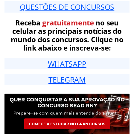
QUESTÕES DE CONCURSOS
Receba
gratuitamente
no seu
celular as principais notícias do
mundo dos concursos. Clique no
link abaixo e inscreva-se:
WHATSAPP
TELEGRAM
QUER CONQUISTAR A SUA APROVAÇÃO NO
CONCURSO SEAD RN?
Prepare-se com quem mais entende do assunto!
COMECE A ESTUDAR NO GRAN CURSOS