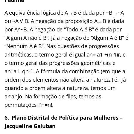
A equivalência lógica de A→B é dada por ~B→~A
ou ~A V B. A negação da proposição A→B é dada
por A^~B. A negação de “Todo A é B” é dada por
“Algum A não é B”. Já a negação de “Algum A é B” é
“Nenhum A é B”. Nas questões de progressões
aritméticas, o termo geral é igual an= a1 +(n-1)r, e
o termo geral das progressões geométricas é
an=a1. qn-1. A fórmula da combinação (em que a
ordem dos elementos não altera a natureza) é. Já
quando a ordem altera a natureza, temos um
arranjo. Na formação de filas, temos as
permutações Pn=n!.
6. Plano Distrital de Política para Mulheres –
Jacqueline Galuban