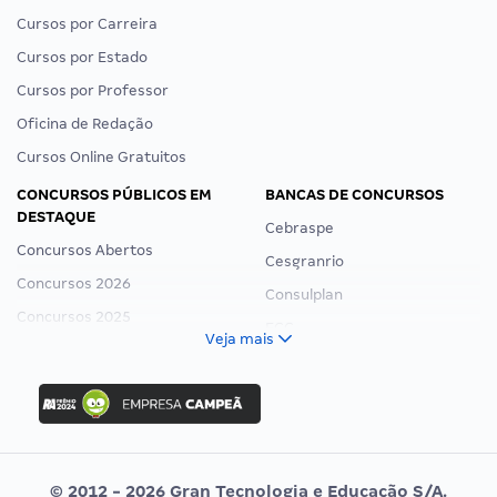
Cursos por Carreira
Cursos por Estado
Cursos por Professor
Oficina de Redação
Cursos Online Gratuitos
CONCURSOS PÚBLICOS EM
BANCAS DE CONCURSOS
DESTAQUE
Cebraspe
Concursos Abertos
Cesgranrio
Concursos 2026
Consulplan
Concursos 2025
FCC
Veja mais
Concurso Nacional Unificado
FGV
Concurso Ibama
Idecan
Concurso MPU
Selecon
Editais publicados
Uniase
© 2012 - 2026 Gran Tecnologia e Educação S/A.
Vunesp