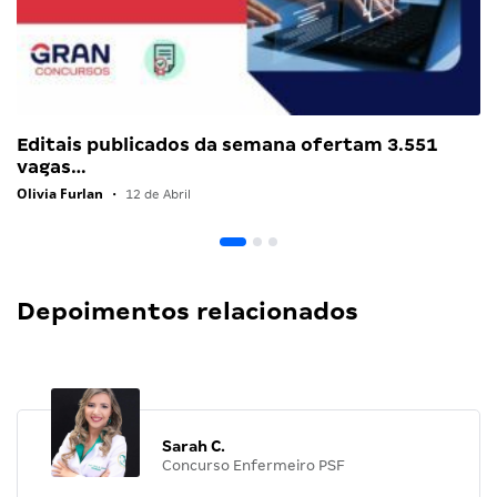
Editais publicados da semana ofertam 3.551
vagas…
Olivia Furlan
•
12 de Abril
Depoimentos relacionados
Sarah C.
Concurso Enfermeiro PSF