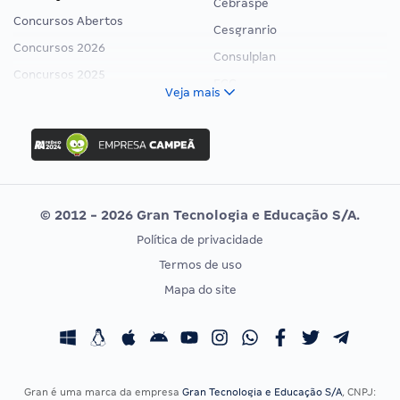
Cebraspe
Concursos Abertos
Cesgranrio
Concursos 2026
Consulplan
Concursos 2025
FCC
Veja mais
Concurso Nacional Unificado
FGV
Concurso Ibama
Idecan
Concurso MPU
Selecon
Editais publicados
Uniase
© 2012 - 2026 Gran Tecnologia e Educação S/A.
Vunesp
Política de privacidade
CONCURSOS POR PROFISSÃO
EXAME DE ORDEM
Termos de uso
Concursos Administrativos
OAB
Mapa do site
Concursos Educação
Prova OAB
Concursos Fiscais
Calendário OAB
Concursos Jurídicos
Questões OAB
Concursos Militares
Recursos OAB
Gran é uma marca da empresa
Gran Tecnologia e Educação S/A
, CNPJ: