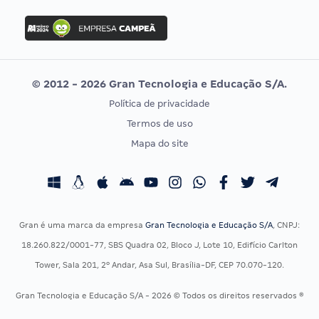
FGV
Concurso Ibama
Idecan
Concurso MPU
Selecon
Editais publicados
Uniase
© 2012 - 2026 Gran Tecnologia e Educação S/A.
Vunesp
Política de privacidade
CONCURSOS POR PROFISSÃO
EXAME DE ORDEM
Termos de uso
Concursos Administrativos
OAB
Mapa do site
Concursos Educação
Prova OAB
Concursos Fiscais
Calendário OAB
Concursos Jurídicos
Questões OAB
Concursos Militares
Recursos OAB
Gran é uma marca da empresa
Gran Tecnologia e Educação S/A
, CNPJ:
Concursos Policiais
Exame de Ordem
18.260.822/0001-77, SBS Quadra 02, Bloco J, Lote 10, Edifício Carlton
Concursos Saúde
Tower, Sala 201, 2º Andar, Asa Sul, Brasília-DF, CEP 70.070-120.
Concursos Tribunais
Gran Tecnologia e Educação S/A - 2026 © Todos os direitos reservados ®
Residência Multiprofissional