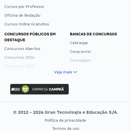
Cursos por Professor
Oficina de Redação
Cursos Online Gratuitos
CONCURSOS PÚBLICOS EM
BANCAS DE CONCURSOS
DESTAQUE
Cebraspe
Concursos Abertos
Cesgranrio
Concursos 2026
Consulplan
Concursos 2025
FCC
Veja mais
Concurso Nacional Unificado
FGV
Concurso Ibama
Idecan
Concurso MPU
Selecon
Editais publicados
Uniase
© 2012 - 2026 Gran Tecnologia e Educação S/A.
Vunesp
Política de privacidade
CONCURSOS POR PROFISSÃO
EXAME DE ORDEM
Termos de uso