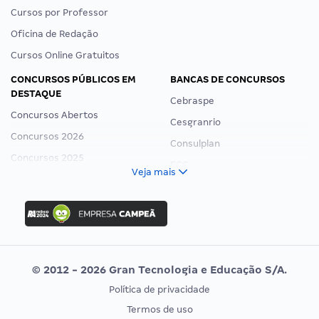
Cursos por Professor
Oficina de Redação
Cursos Online Gratuitos
CONCURSOS PÚBLICOS EM
BANCAS DE CONCURSOS
DESTAQUE
Cebraspe
Concursos Abertos
Cesgranrio
Concursos 2026
Consulplan
Concursos 2025
FCC
Veja mais
Concurso Nacional Unificado
FGV
Concurso Ibama
Idecan
Concurso MPU
Selecon
Editais publicados
Uniase
© 2012 - 2026 Gran Tecnologia e Educação S/A.
Vunesp
Política de privacidade
CONCURSOS POR PROFISSÃO
EXAME DE ORDEM
Termos de uso
Concursos Administrativos
OAB