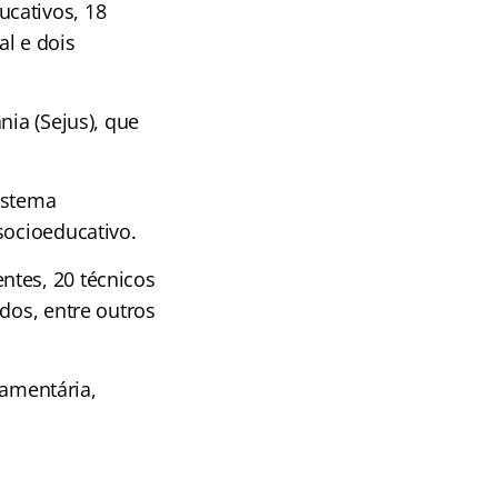
cativos, 18
al e dois
nia (Sejus), que
istema
socioeducativo.
ntes, 20 técnicos
dos, entre outros
amentária,