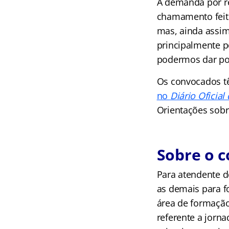
A demanda por r
chamamento feito,
mas, ainda assim,
principalmente p
podermos dar pos
Os convocados tê
no
Diário Oficial
Orientações sob
Sobre o 
Para atendente d
as demais para f
área de formação
referente a jorn