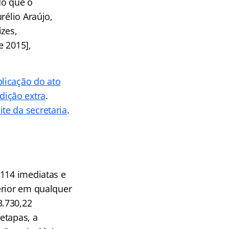
do que o
rélio Araújo,
izes,
e 2015],
licação do ato
edição extra
.
te da secretaria
.
 114 imediatas e
erior em qualquer
3.730,22
etapas, a