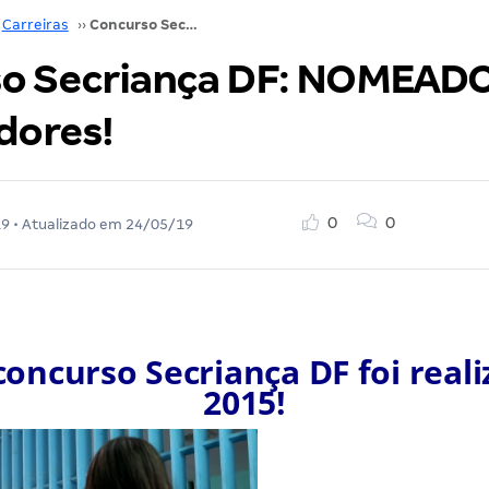
Carreiras
››
Concurso Secriança DF: NOMEADOS mais 60 servidores!
o Secriança DF: NOMEAD
dores!
0
0
19
• Atualizado em
24/05/19
concurso Secriança DF foi real
2015!