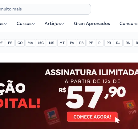
os
Cursos
Artigos
Gran Aprovados
Concurse
DF
ES
GO
MA
MG
MS
MT
PA
PB
PE
PI
PR
RJ
RN
R