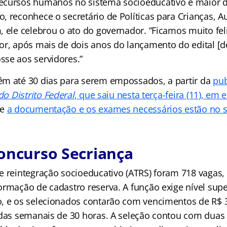
ecursos humanos no sistema socioeducativo é maior 
 reconhece o secretário de Políticas para Crianças, Au
 ele celebrou o ato do governador. “Ficamos muito fel
or, após mais de dois anos do lançamento do edital [d
se aos servidores.”
m até 30 dias para serem empossados, a partir da
pub
 do Distrito Federal
, que saiu nesta terça-feira (11), em 
re
a documentação e os exames necessários estão no si
concurso
Secriança
e reintegração socioeducativo (ATRS) foram 718 vagas,
ormação de cadastro reserva. A função exige nível sup
, e os selecionados contarão com vencimentos de R$ 
adas semanais de 30 horas. A seleção contou com duas 