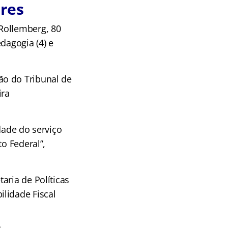
res
Rollemberg, 80
edagogia (4) e
ão do Tribunal de
ira
dade do serviço
o Federal”,
aria de Políticas
lidade Fiscal