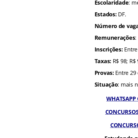
Escolaridade
: m
Estados:
DF.
N
úmero de vaga
Remunerações
:
Inscrições:
Entre
Taxas:
R$ 98; R$ 
Provas:
Entre 29
Situação
: mais 
WHATSAPP G
CONCURSOS A
CONCURSOS