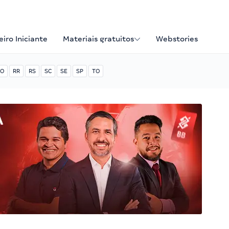
iro Iniciante
Materiais gratuitos
Webstories
O
RR
RS
SC
SE
SP
TO