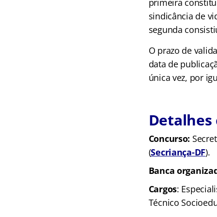
primeira constitu
sindicância de vi
segunda consisti
O prazo de valida
data de publicaç
única vez, por ig
Detalhes 
Concurso:
Secret
(
Secriança-DF
).
Banca organiza
Cargos
: Especia
Técnico Socioedu