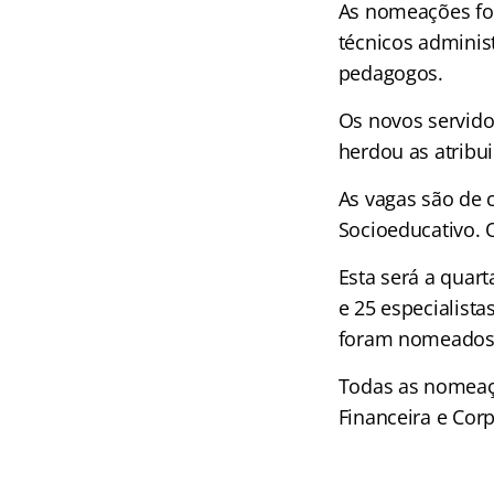
As nomeações for
técnicos administ
pedagogos.
Os novos servidor
herdou as atribu
As vagas são de 
Socioeducativo. 
Esta será a quar
e 25 especialista
foram nomeados
Todas as nomeaç
Financeira e Cor